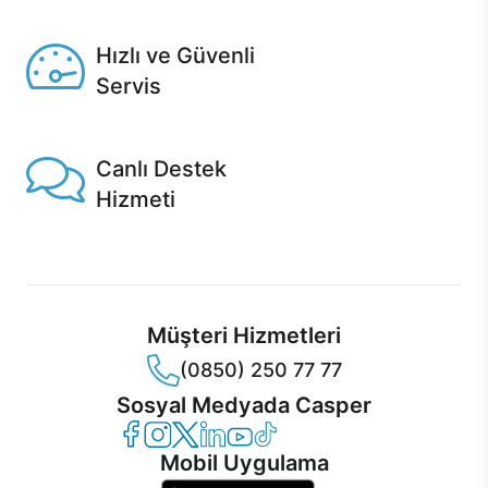
Seçili ürünlerde Aynı Gün Teslim!
Hızlı ve Güvenli
Servis
1 Saatte servis, Jet servis ve Turbo servis seçenekleri
Casper'da!
Canlı Destek
Hizmeti
Ürünlerinizle ilgili Casper Canlı Destek hizmeti her daim
sizinle.
Müşteri Hizmetleri
(0850) 250 77 77
Sosyal Medyada Casper
Casper Facebook
Casper Instagram
Casper Twitter
Casper LinkedIn
Casper YouTube
Casper TikTok
Mobil Uygulama