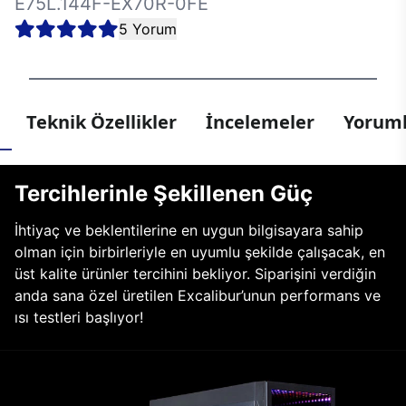
E75L.144F-EX70R-0FE
5 Yorum
Teknik Özellikler
İncelemeler
Yoruml
Tercihlerinle Şekillenen Güç
İhtiyaç ve beklentilerine en uygun bilgisayara sahip
olman için birbirleriyle en uyumlu şekilde çalışacak, en
üst kalite ürünler tercihini bekliyor. Siparişini verdiğin
anda sana özel üretilen Excalibur’unun performans ve
ısı testleri başlıyor!