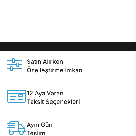
gibi özel fırsatlar Casper kullanıcılarını bekliyor.
Üstelik satın alma ve satın alma sonrasında hızlı
destek sayesinde Casper kullanıcıların her zaman
yanında!
Satın Alırken
Özelleştirme İmkanı
Casper ürünlerini satın alırken ihtiyacınıza göre
özelleştirebilirsiniz.
12 Aya Varan
Taksit Seçenekleri
Anlaşmalı kredi kartlarına 12 aya varan taksit seçenekleri
Casper'da.
Aynı Gün
Teslim