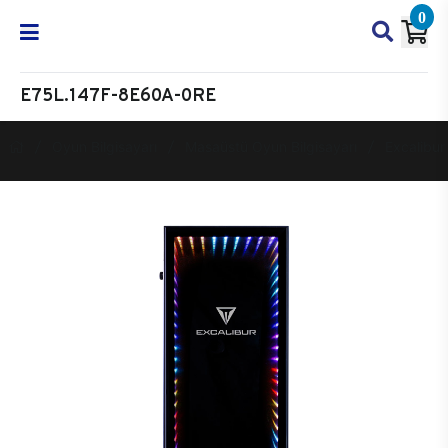
0
E75L.147F-8E60A-0RE
Oyun Bilgisayarı
Masaüstü Oyun Bilgisayarı
Excalibur