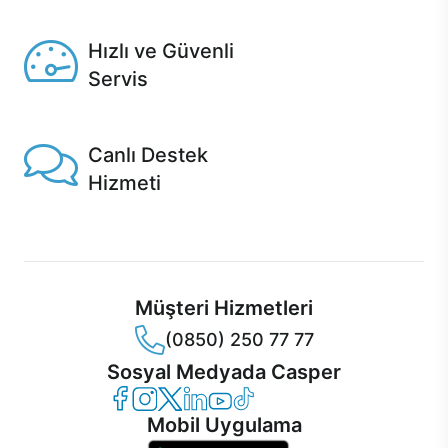
Seçili ürünlerde Aynı Gün Teslim!
Hızlı ve Güvenli
Servis
1 Saatte servis, Jet servis ve Turbo servis seçenekleri
Casper'da!
Canlı Destek
Hizmeti
Ürünlerinizle ilgili Casper Canlı Destek hizmeti her daim
sizinle.
Müşteri Hizmetleri
(0850) 250 77 77
Sosyal Medyada Casper
Casper Facebook
Casper Instagram
Casper Twitter
Casper LinkedIn
Casper YouTube
Casper TikTok
Mobil Uygulama