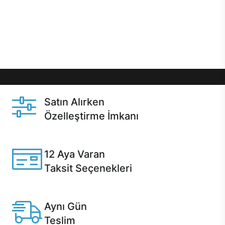
gibi özel fırsatlar Casper kullanıcılarını bekliyor.
Üstelik satın alma ve satın alma sonrasında hızlı
destek sayesinde Casper kullanıcıların her zaman
yanında!
Satın Alırken
Özelleştirme İmkanı
Casper ürünlerini satın alırken ihtiyacınıza göre
özelleştirebilirsiniz.
12 Aya Varan
Taksit Seçenekleri
Anlaşmalı kredi kartlarına 12 aya varan taksit seçenekleri
Casper'da.
Aynı Gün
Teslim