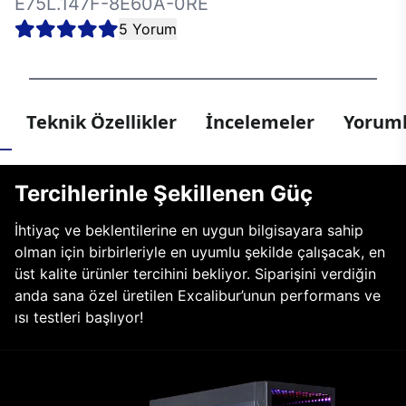
E75L.147F-8E60A-0RE
5 Yorum
Teknik Özellikler
İncelemeler
Yoruml
Tercihlerinle Şekillenen Güç
İhtiyaç ve beklentilerine en uygun bilgisayara sahip
olman için birbirleriyle en uyumlu şekilde çalışacak, en
üst kalite ürünler tercihini bekliyor. Siparişini verdiğin
anda sana özel üretilen Excalibur’unun performans ve
ısı testleri başlıyor!