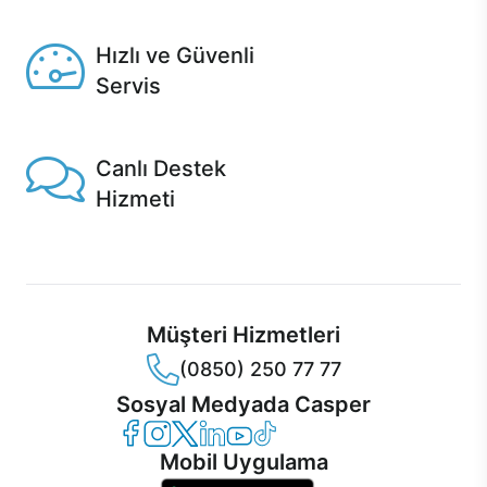
Seçili ürünlerde Aynı Gün Teslim!
Hızlı ve Güvenli
Servis
1 Saatte servis, Jet servis ve Turbo servis seçenekleri
Casper'da!
Canlı Destek
Hizmeti
Ürünlerinizle ilgili Casper Canlı Destek hizmeti her daim
sizinle.
Müşteri Hizmetleri
(0850) 250 77 77
Sosyal Medyada Casper
Casper Facebook
Casper Instagram
Casper Twitter
Casper LinkedIn
Casper YouTube
Casper TikTok
Mobil Uygulama