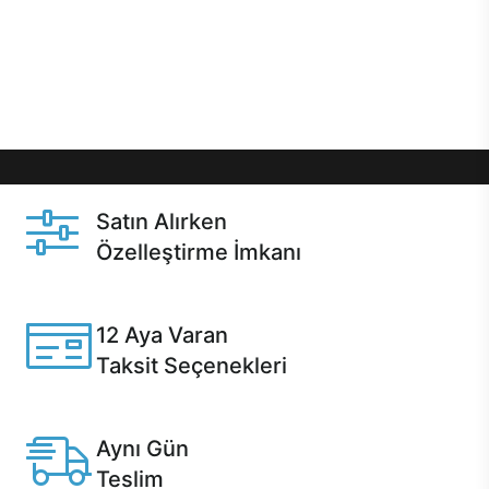
gibi özel fırsatlar Casper kullanıcılarını bekliyor.
Üstelik satın alma ve satın alma sonrasında hızlı
destek sayesinde Casper kullanıcıların her zaman
yanında!
Satın Alırken
Özelleştirme İmkanı
Casper ürünlerini satın alırken ihtiyacınıza göre
özelleştirebilirsiniz.
12 Aya Varan
Taksit Seçenekleri
Anlaşmalı kredi kartlarına 12 aya varan taksit seçenekleri
Casper'da.
Aynı Gün
Teslim