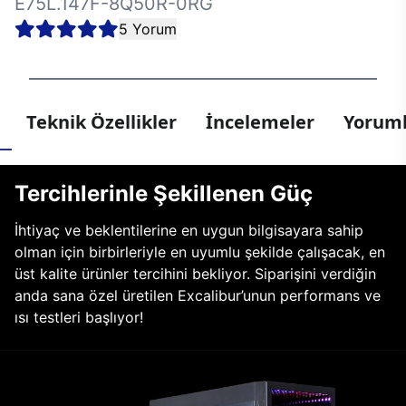
E75L.147F-8Q50R-0RG
5 Yorum
Teknik Özellikler
İncelemeler
Yoruml
Tercihlerinle Şekillenen Güç
İhtiyaç ve beklentilerine en uygun bilgisayara sahip
olman için birbirleriyle en uyumlu şekilde çalışacak, en
üst kalite ürünler tercihini bekliyor. Siparişini verdiğin
anda sana özel üretilen Excalibur’unun performans ve
ısı testleri başlıyor!