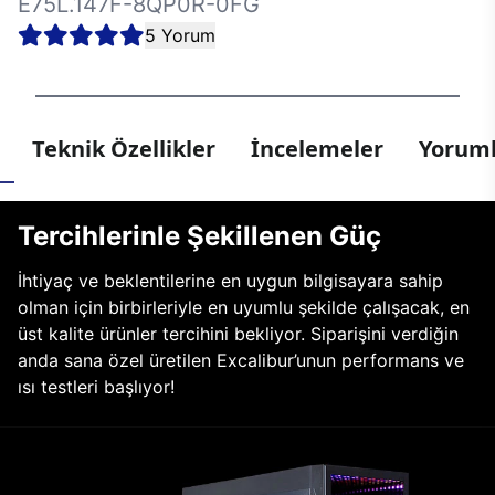
E75L.147F-8QP0R-0FG
5 Yorum
Teknik Özellikler
İncelemeler
Yoruml
Tercihlerinle Şekillenen Güç
İhtiyaç ve beklentilerine en uygun bilgisayara sahip
olman için birbirleriyle en uyumlu şekilde çalışacak, en
üst kalite ürünler tercihini bekliyor. Siparişini verdiğin
anda sana özel üretilen Excalibur’unun performans ve
ısı testleri başlıyor!