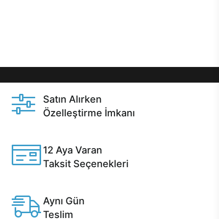
gibi özel fırsatlar Casper kullanıcılarını bekliyor.
Üstelik satın alma ve satın alma sonrasında hızlı
destek sayesinde Casper kullanıcıların her zaman
yanında!
Satın Alırken
Özelleştirme İmkanı
Casper ürünlerini satın alırken ihtiyacınıza göre
özelleştirebilirsiniz.
12 Aya Varan
Taksit Seçenekleri
Anlaşmalı kredi kartlarına 12 aya varan taksit seçenekleri
Casper'da.
Aynı Gün
Teslim