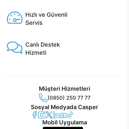
Seçili ürünlerde Aynı Gün Teslim!
Hızlı ve Güvenli
Servis
1 Saatte servis, Jet servis ve Turbo servis seçenekleri
Casper'da!
Canlı Destek
Hizmeti
Ürünlerinizle ilgili Casper Canlı Destek hizmeti her daim
sizinle.
Müşteri Hizmetleri
(0850) 250 77 77
Sosyal Medyada Casper
Casper Facebook
Casper Instagram
Casper Twitter
Casper LinkedIn
Casper YouTube
Casper TikTok
Mobil Uygulama