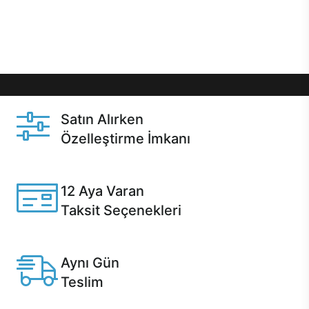
Üstelik satın alma ve satın alma sonrasında hızlı
destek sayesinde Casper kullanıcıların her zaman
yanında!
Satın Alırken
Özelleştirme İmkanı
Casper ürünlerini satın alırken ihtiyacınıza göre
özelleştirebilirsiniz.
12 Aya Varan
Taksit Seçenekleri
Anlaşmalı kredi kartlarına 12 aya varan taksit seçenekleri
Casper'da.
Aynı Gün
Teslim
Seçili ürünlerde Aynı Gün Teslim!