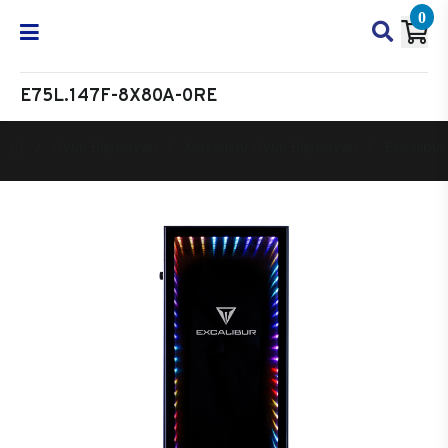
0
E75L.147F-8X80A-0RE
Oyun Bilgisayarı
Masaüstü Oyun Bilgisayarı
Excalibur