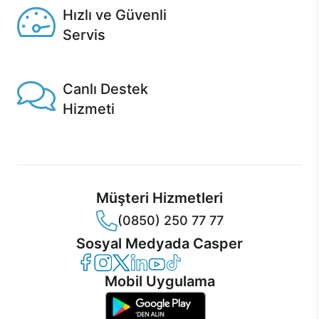
Hızlı ve Güvenli
Servis
1 Saatte servis, Jet servis ve Turbo servis seçenekleri
Casper'da!
Canlı Destek
Hizmeti
Ürünlerinizle ilgili Casper Canlı Destek hizmeti her daim
sizinle.
Müşteri Hizmetleri
(0850) 250 77 77
Sosyal Medyada Casper
Casper Facebook
Casper Instagram
Casper Twitter
Casper LinkedIn
Casper YouTube
Casper TikTok
Mobil Uygulama