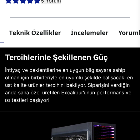
5 Yorum
Teknik Özellikler
İncelemeler
Yoruml
Tercihlerinle Şekillenen Güç
İhtiyaç ve beklentilerine en uygun bilgisayara sahip
olman için birbirleriyle en uyumlu şekilde çalışacak, en
üst kalite ürünler tercihini bekliyor. Siparişini verdiğin
anda sana özel üretilen Excalibur’unun performans ve
ısı testleri başlıyor!