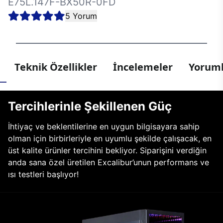
E75L.147F-BX50R-0FD
5 Yorum
Teknik Özellikler
İncelemeler
Yoruml
Tercihlerinle Şekillenen Güç
İhtiyaç ve beklentilerine en uygun bilgisayara sahip
olman için birbirleriyle en uyumlu şekilde çalışacak, en
üst kalite ürünler tercihini bekliyor. Siparişini verdiğin
anda sana özel üretilen Excalibur’unun performans ve
ısı testleri başlıyor!