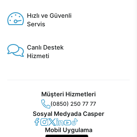
Seçili ürünlerde Aynı Gün Teslim!
Hızlı ve Güvenli
Servis
1 Saatte servis, Jet servis ve Turbo servis seçenekleri
Casper'da!
Canlı Destek
Hizmeti
Ürünlerinizle ilgili Casper Canlı Destek hizmeti her daim
sizinle.
Müşteri Hizmetleri
(0850) 250 77 77
Sosyal Medyada Casper
Casper Facebook
Casper Instagram
Casper Twitter
Casper LinkedIn
Casper YouTube
Casper TikTok
Mobil Uygulama