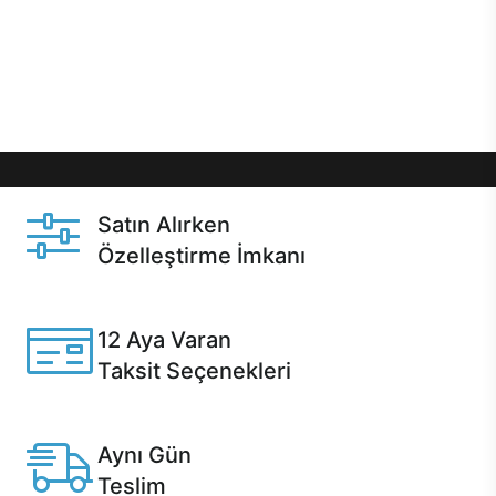
gibi özel fırsatlar Casper kullanıcılarını bekliyor.
Üstelik satın alma ve satın alma sonrasında hızlı
destek sayesinde Casper kullanıcıların her zaman
yanında!
Satın Alırken
Özelleştirme İmkanı
Casper ürünlerini satın alırken ihtiyacınıza göre
özelleştirebilirsiniz.
12 Aya Varan
Taksit Seçenekleri
Anlaşmalı kredi kartlarına 12 aya varan taksit seçenekleri
Casper'da.
Aynı Gün
Teslim