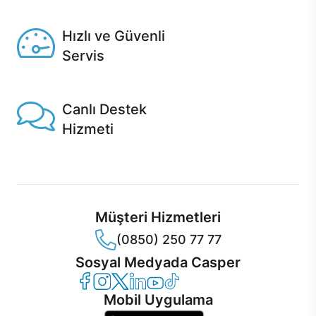
Seçili ürünlerde Aynı Gün Teslim!
Hızlı ve Güvenli
Servis
1 Saatte servis, Jet servis ve Turbo servis seçenekleri
Casper'da!
Canlı Destek
Hizmeti
Ürünlerinizle ilgili Casper Canlı Destek hizmeti her daim
sizinle.
Müşteri Hizmetleri
(0850) 250 77 77
Sosyal Medyada Casper
Casper Facebook
Casper Instagram
Casper Twitter
Casper LinkedIn
Casper YouTube
Casper TikTok
Mobil Uygulama