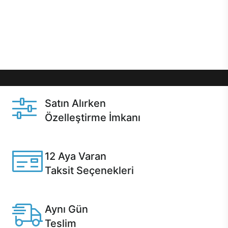
gibi özel fırsatlar Casper kullanıcılarını bekliyor.
Üstelik satın alma ve satın alma sonrasında hızlı
destek sayesinde Casper kullanıcıların her zaman
yanında!
Satın Alırken
Özelleştirme İmkanı
Casper ürünlerini satın alırken ihtiyacınıza göre
özelleştirebilirsiniz.
12 Aya Varan
Taksit Seçenekleri
Anlaşmalı kredi kartlarına 12 aya varan taksit seçenekleri
Casper'da.
Aynı Gün
Teslim