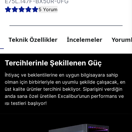
E75L.147F-BX50R-0FG
5 Yorum
Teknik Özellikler
İncelemeler
Yoruml
Tercihlerinle Şekillenen Güç
İhtiyaç ve beklentilerine en uygun bilgisayara sahip
olman için birbirleriyle en uyumlu şekilde çalışacak, en
üst kalite ürünler tercihini bekliyor. Siparişini verdiğin
anda sana özel üretilen Excalibur’unun performans ve
ısı testleri başlıyor!