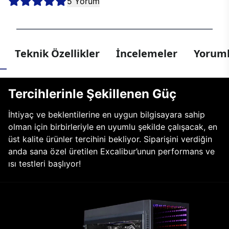
5 Yorum
Teknik Özellikler
İncelemeler
Yoruml
Tercihlerinle Şekillenen Güç
İhtiyaç ve beklentilerine en uygun bilgisayara sahip
olman için birbirleriyle en uyumlu şekilde çalışacak, en
üst kalite ürünler tercihini bekliyor. Siparişini verdiğin
anda sana özel üretilen Excalibur’unun performans ve
ısı testleri başlıyor!