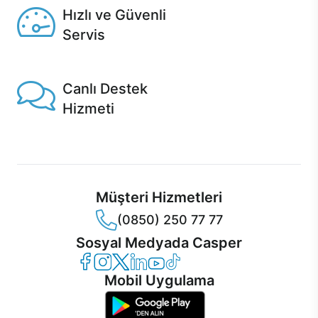
Hızlı ve Güvenli
Servis
1 Saatte servis, Jet servis ve Turbo servis seçenekleri
Casper'da!
Canlı Destek
Hizmeti
Ürünlerinizle ilgili Casper Canlı Destek hizmeti her daim
sizinle.
Müşteri Hizmetleri
(0850) 250 77 77
Sosyal Medyada Casper
Casper Facebook
Casper Instagram
Casper Twitter
Casper LinkedIn
Casper YouTube
Casper TikTok
Mobil Uygulama