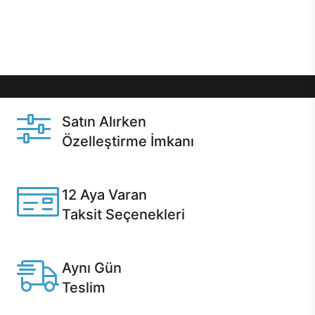
Üstelik satın alma ve satın alma sonrasında hızlı
destek sayesinde Casper kullanıcıların her zaman
yanında!
Satın Alırken
Özelleştirme İmkanı
Casper ürünlerini satın alırken ihtiyacınıza göre
özelleştirebilirsiniz.
12 Aya Varan
Taksit Seçenekleri
Anlaşmalı kredi kartlarına 12 aya varan taksit seçenekleri
Casper'da.
Aynı Gün
Teslim
Seçili ürünlerde Aynı Gün Teslim!