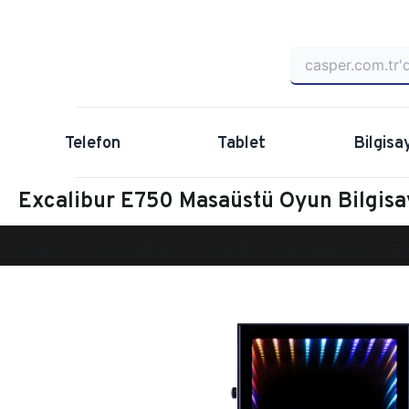
Telefon
Tablet
Bilgisa
Excalibur E750 Masaüstü Oyun Bilgis
Anasayfa
Oyun Bilgisayarı
Masaüstü Oyun Bilgisayarı
Ex