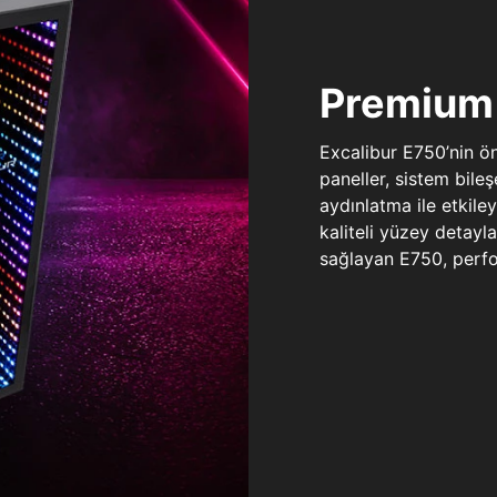
Premium 
Excalibur E750’nin ö
paneller, sistem bile
aydınlatma ile etkile
kaliteli yüzey detay
sağlayan E750, perfo