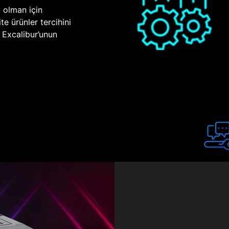
p olman için
te ürünler tercihini
n Excalibur’unun