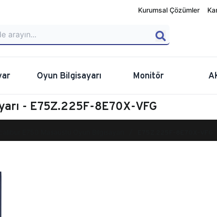
Kurumsal Çözümler
Ka
yar
Oyun Bilgisayarı
Monitör
A
ayarı - E75Z.225F-8E70X-VFG
calibur E750 Masaüstü Oyun Bilgisayarı
E75Z.225F-8E70X-VFG