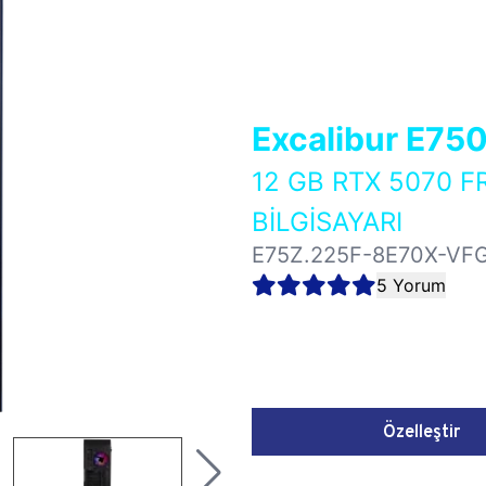
Excalibur E75
12 GB RTX 5070 
BİLGİSAYARI
E75Z.225F-8E70X-VF
5 Yorum
Özelleştir