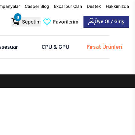
mpanyalar
Casper Blog
Excalibur Clan
Destek
Hakkımızda
0
Üye Ol / Giriş
Sepetim
Favorilerim
ksesuar
CPU & GPU
Fırsat Ürünleri