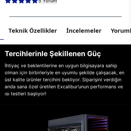
5 Yorum
Teknik Özellikler
İncelemeler
Yoruml
Tercihlerinle Şekillenen Güç
İhtiyaç ve beklentilerine en uygun bilgisayara sahip
olman için birbirleriyle en uyumlu şekilde çalışacak, en
üst kalite ürünler tercihini bekliyor. Siparişini verdiğin
anda sana özel üretilen Excalibur’unun performans ve
ısı testleri başlıyor!