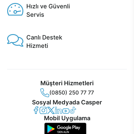
Hızlı ve Güvenli
Servis
1 Saatte servis, Jet servis ve Turbo servis seçenekleri
Casper'da!
Canlı Destek
Hizmeti
Ürünlerinizle ilgili Casper Canlı Destek hizmeti her daim
sizinle.
Müşteri Hizmetleri
(0850) 250 77 77
Sosyal Medyada Casper
Casper Facebook
Casper Instagram
Casper Twitter
Casper LinkedIn
Casper YouTube
Casper TikTok
Mobil Uygulama