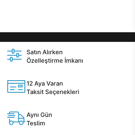
Üstelik satın alma ve satın alma sonrasında hızlı
destek sayesinde Casper kullanıcıların her zaman
yanında!
Satın Alırken
Özelleştirme İmkanı
Casper ürünlerini satın alırken ihtiyacınıza göre
özelleştirebilirsiniz.
12 Aya Varan
Taksit Seçenekleri
Anlaşmalı kredi kartlarına 12 aya varan taksit seçenekleri
Casper'da.
Aynı Gün
Teslim
Seçili ürünlerde Aynı Gün Teslim!