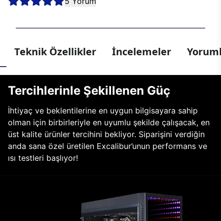
5 Yorum
Teknik Özellikler
İncelemeler
Yoruml
Tercihlerinle Şekillenen Güç
İhtiyaç ve beklentilerine en uygun bilgisayara sahip
olman için birbirleriyle en uyumlu şekilde çalışacak, en
üst kalite ürünler tercihini bekliyor. Siparişini verdiğin
anda sana özel üretilen Excalibur’unun performans ve
ısı testleri başlıyor!