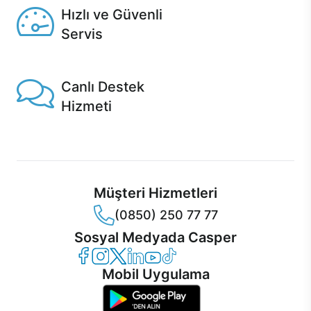
Hızlı ve Güvenli
Servis
1 Saatte servis, Jet servis ve Turbo servis seçenekleri
Casper'da!
Canlı Destek
Hizmeti
Ürünlerinizle ilgili Casper Canlı Destek hizmeti her daim
sizinle.
Müşteri Hizmetleri
(0850) 250 77 77
Sosyal Medyada Casper
Casper Facebook
Casper Instagram
Casper Twitter
Casper LinkedIn
Casper YouTube
Casper TikTok
Mobil Uygulama