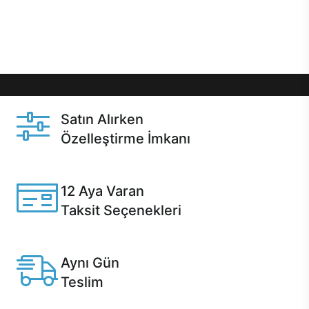
Üstelik satın alma ve satın alma sonrasında hızlı
destek sayesinde Casper kullanıcıların her zaman
yanında!
Satın Alırken
Özelleştirme İmkanı
Casper ürünlerini satın alırken ihtiyacınıza göre
özelleştirebilirsiniz.
12 Aya Varan
Taksit Seçenekleri
Anlaşmalı kredi kartlarına 12 aya varan taksit seçenekleri
Casper'da.
Aynı Gün
Teslim
Seçili ürünlerde Aynı Gün Teslim!