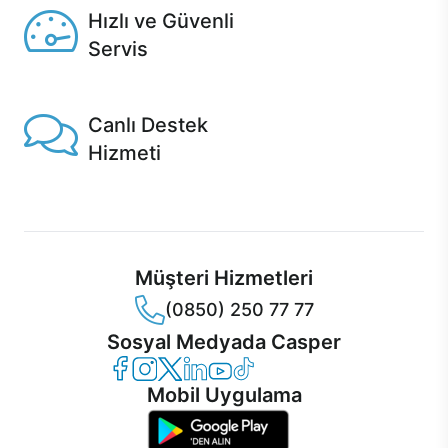
Hızlı ve Güvenli
Servis
1 Saatte servis, Jet servis ve Turbo servis seçenekleri
Casper'da!
Canlı Destek
Hizmeti
Ürünlerinizle ilgili Casper Canlı Destek hizmeti her daim
sizinle.
Müşteri Hizmetleri
(0850) 250 77 77
Sosyal Medyada Casper
Casper Facebook
Casper Instagram
Casper Twitter
Casper LinkedIn
Casper YouTube
Casper TikTok
Mobil Uygulama