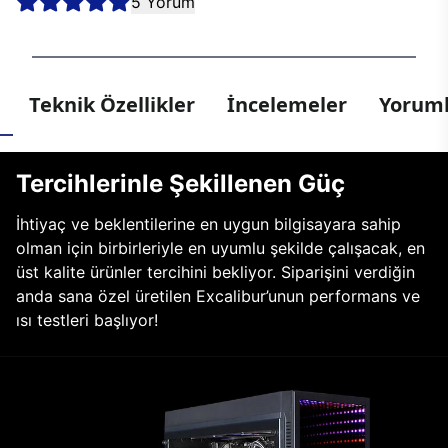
5 Yorum
Teknik Özellikler
İncelemeler
Yoruml
Tercihlerinle Şekillenen Güç
İhtiyaç ve beklentilerine en uygun bilgisayara sahip
olman için birbirleriyle en uyumlu şekilde çalışacak, en
üst kalite ürünler tercihini bekliyor. Siparişini verdiğin
anda sana özel üretilen Excalibur’unun performans ve
ısı testleri başlıyor!