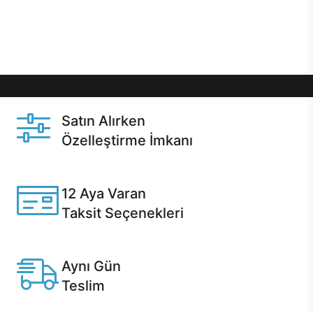
Üstelik satın alma ve satın alma sonrasında hızlı
destek sayesinde Casper kullanıcıların her zaman
yanında!
Satın Alırken
Özelleştirme İmkanı
Casper ürünlerini satın alırken ihtiyacınıza göre
özelleştirebilirsiniz.
12 Aya Varan
Taksit Seçenekleri
Anlaşmalı kredi kartlarına 12 aya varan taksit seçenekleri
Casper'da.
Aynı Gün
Teslim
Seçili ürünlerde Aynı Gün Teslim!