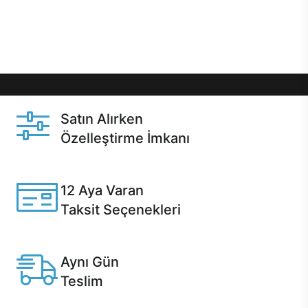
Üstelik satın alma ve satın alma sonrasında hızlı
destek sayesinde Casper kullanıcıların her zaman
yanında!
Satın Alırken
Özelleştirme İmkanı
Casper ürünlerini satın alırken ihtiyacınıza göre
özelleştirebilirsiniz.
12 Aya Varan
Taksit Seçenekleri
Anlaşmalı kredi kartlarına 12 aya varan taksit seçenekleri
Casper'da.
Aynı Gün
Teslim
Seçili ürünlerde Aynı Gün Teslim!