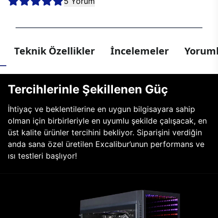
5 Yorum
Teknik Özellikler
İncelemeler
Yoruml
Tercihlerinle Şekillenen Güç
İhtiyaç ve beklentilerine en uygun bilgisayara sahip
olman için birbirleriyle en uyumlu şekilde çalışacak, en
üst kalite ürünler tercihini bekliyor. Siparişini verdiğin
anda sana özel üretilen Excalibur’unun performans ve
ısı testleri başlıyor!