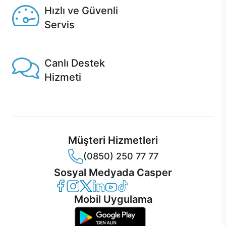
Hızlı ve Güvenli
Servis
1 Saatte servis, Jet servis ve Turbo servis seçenekleri
Casper'da!
Canlı Destek
Hizmeti
Ürünlerinizle ilgili Casper Canlı Destek hizmeti her daim
sizinle.
Müşteri Hizmetleri
(0850) 250 77 77
Sosyal Medyada Casper
Casper Facebook
Casper Instagram
Casper Twitter
Casper LinkedIn
Casper YouTube
Casper TikTok
Mobil Uygulama