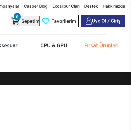
mpanyalar
Casper Blog
Excalibur Clan
Destek
Hakkımızda
0
Üye Ol / Giriş
Sepetim
Favorilerim
ksesuar
CPU & GPU
Fırsat Ürünleri