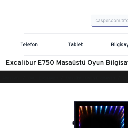
Telefon
Tablet
Bilgisa
Excalibur E750 Masaüstü Oyun Bilgi
Anasayfa
Oyun Bilgisayarı
Masaüstü Oyun Bilgisayarı
Ex