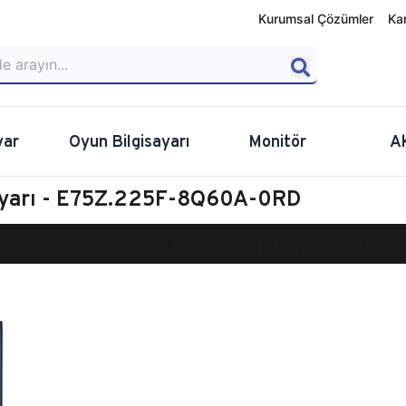
Kurumsal Çözümler
Ka
yar
Oyun Bilgisayarı
Monitör
A
sayarı - E75Z.225F-8Q60A-0RD
calibur E750 Masaüstü Oyun Bilgisayarı
E75Z.225F-8Q60A-0RD