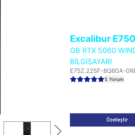
Excalibur E75
GB RTX 5060 WI
BİLGİSAYARI
E75Z.225F-8Q60A-0R
5 Yorum
Özelleştir