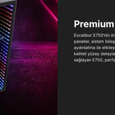
Premium 
Excalibur E750’nin ö
paneller, sistem bile
aydınlatma ile etkile
kaliteli yüzey detay
sağlayan E750, perfo