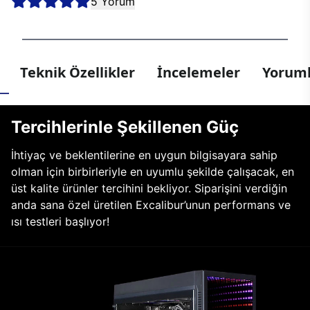
5 Yorum
Teknik Özellikler
İncelemeler
Yoruml
Tercihlerinle Şekillenen Güç
İhtiyaç ve beklentilerine en uygun bilgisayara sahip
olman için birbirleriyle en uyumlu şekilde çalışacak, en
üst kalite ürünler tercihini bekliyor. Siparişini verdiğin
anda sana özel üretilen Excalibur’unun performans ve
ısı testleri başlıyor!