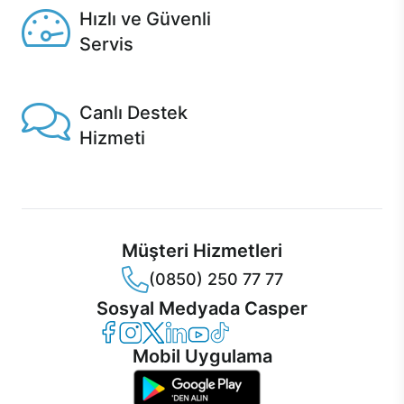
Hızlı ve Güvenli
Servis
1 Saatte servis, Jet servis ve Turbo servis seçenekleri
Casper'da!
Canlı Destek
Hizmeti
Ürünlerinizle ilgili Casper Canlı Destek hizmeti her daim
sizinle.
Müşteri Hizmetleri
(0850) 250 77 77
Sosyal Medyada Casper
Casper Facebook
Casper Instagram
Casper Twitter
Casper LinkedIn
Casper YouTube
Casper TikTok
Mobil Uygulama