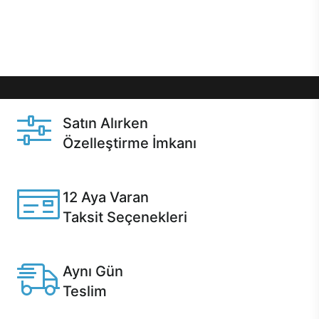
Üstelik satın alma ve satın alma sonrasında hızlı
destek sayesinde Casper kullanıcıların her zaman
yanında!
Satın Alırken
Özelleştirme İmkanı
Casper ürünlerini satın alırken ihtiyacınıza göre
özelleştirebilirsiniz.
12 Aya Varan
Taksit Seçenekleri
Anlaşmalı kredi kartlarına 12 aya varan taksit seçenekleri
Casper'da.
Aynı Gün
Teslim
Seçili ürünlerde Aynı Gün Teslim!