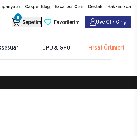
mpanyalar
Casper Blog
Excalibur Clan
Destek
Hakkımızda
0
Üye Ol / Giriş
Sepetim
Favorilerim
ksesuar
CPU & GPU
Fırsat Ürünleri