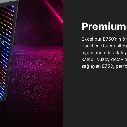
Premium 
Excalibur E750’nin ö
paneller, sistem bile
aydınlatma ile etkile
kaliteli yüzey detay
sağlayan E750, perfo