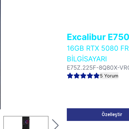
Excalibur E75
16GB RTX 5080 
BİLGİSAYARI
E75Z.225F-8Q80X-VR
5 Yorum
Özelleştir