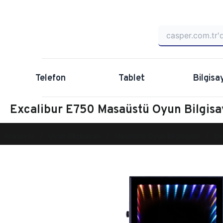
Telefon
Tablet
Bilgisa
Excalibur E750 Masaüstü Oyun Bilgi
Anasayfa
Oyun Bilgisayarı
Masaüstü Oyun Bilgisayarı
Ex