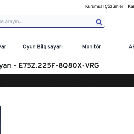
Kurumsal Çözümler
Ka
yar
Oyun Bilgisayarı
Monitör
A
sayarı - E75Z.225F-8Q80X-VRG
calibur E750 Masaüstü Oyun Bilgisayarı
E75Z.225F-8Q80X-VRG