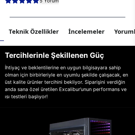
5 Yorum
Teknik Özellikler
İncelemeler
Yoruml
Tercihlerinle Şekillenen Güç
İhtiyaç ve beklentilerine en uygun bilgisayara sahip
olman için birbirleriyle en uyumlu şekilde çalışacak, en
üst kalite ürünler tercihini bekliyor. Siparişini verdiğin
anda sana özel üretilen Excalibur’unun performans ve
ısı testleri başlıyor!