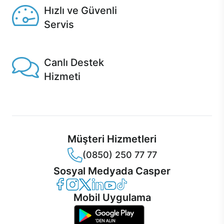
Hızlı ve Güvenli
Servis
1 Saatte servis, Jet servis ve Turbo servis seçenekleri
Casper'da!
Canlı Destek
Hizmeti
Ürünlerinizle ilgili Casper Canlı Destek hizmeti her daim
sizinle.
Müşteri Hizmetleri
(0850) 250 77 77
Sosyal Medyada Casper
Casper Facebook
Casper Instagram
Casper Twitter
Casper LinkedIn
Casper YouTube
Casper TikTok
Mobil Uygulama