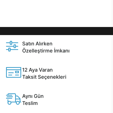
Üstelik satın alma ve satın alma sonrasında hızlı
destek sayesinde Casper kullanıcıların her zaman
yanında!
Satın Alırken
Özelleştirme İmkanı
Casper ürünlerini satın alırken ihtiyacınıza göre
özelleştirebilirsiniz.
12 Aya Varan
Taksit Seçenekleri
Anlaşmalı kredi kartlarına 12 aya varan taksit seçenekleri
Casper'da.
Aynı Gün
Teslim
Seçili ürünlerde Aynı Gün Teslim!