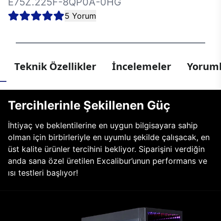
E75Z.225F-8QP0A-0HG
5 Yorum
Teknik Özellikler
İncelemeler
Yoruml
Tercihlerinle Şekillenen Güç
İhtiyaç ve beklentilerine en uygun bilgisayara sahip
olman için birbirleriyle en uyumlu şekilde çalışacak, en
üst kalite ürünler tercihini bekliyor. Siparişini verdiğin
anda sana özel üretilen Excalibur’unun performans ve
ısı testleri başlıyor!