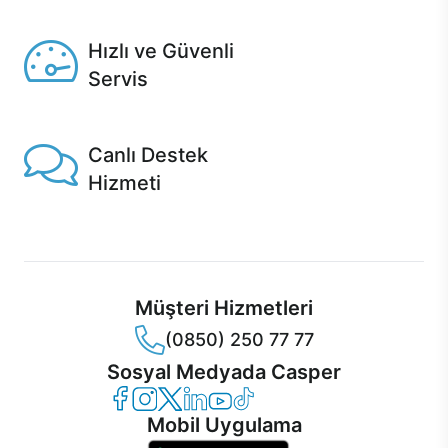
Seçili ürünlerde Aynı Gün Teslim!
Hızlı ve Güvenli
Servis
1 Saatte servis, Jet servis ve Turbo servis seçenekleri
Casper'da!
Canlı Destek
Hizmeti
Ürünlerinizle ilgili Casper Canlı Destek hizmeti her daim
sizinle.
Müşteri Hizmetleri
(0850) 250 77 77
Sosyal Medyada Casper
Casper Facebook
Casper Instagram
Casper Twitter
Casper LinkedIn
Casper YouTube
Casper TikTok
Mobil Uygulama