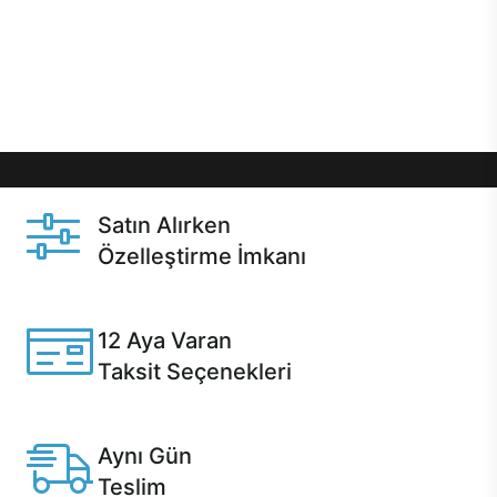
gibi özel fırsatlar Casper kullanıcılarını bekliyor.
Üstelik satın alma ve satın alma sonrasında hızlı
destek sayesinde Casper kullanıcıların her zaman
yanında!
Satın Alırken
Özelleştirme İmkanı
Casper ürünlerini satın alırken ihtiyacınıza göre
özelleştirebilirsiniz.
12 Aya Varan
Taksit Seçenekleri
Anlaşmalı kredi kartlarına 12 aya varan taksit seçenekleri
Casper'da.
Aynı Gün
Teslim