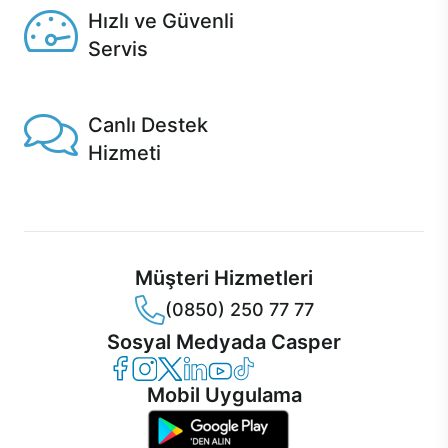
Hızlı ve Güvenli
Servis
1 Saatte servis, Jet servis ve Turbo servis seçenekleri
Casper'da!
Canlı Destek
Hizmeti
Ürünlerinizle ilgili Casper Canlı Destek hizmeti her daim
sizinle.
Müşteri Hizmetleri
(0850) 250 77 77
Sosyal Medyada Casper
Casper Facebook
Casper Instagram
Casper Twitter
Casper LinkedIn
Casper YouTube
Casper TikTok
Mobil Uygulama