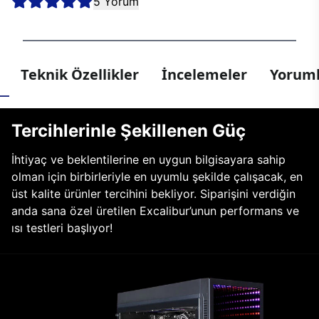
5 Yorum
Teknik Özellikler
İncelemeler
Yoruml
Tercihlerinle Şekillenen Güç
İhtiyaç ve beklentilerine en uygun bilgisayara sahip
olman için birbirleriyle en uyumlu şekilde çalışacak, en
üst kalite ürünler tercihini bekliyor. Siparişini verdiğin
anda sana özel üretilen Excalibur’unun performans ve
ısı testleri başlıyor!