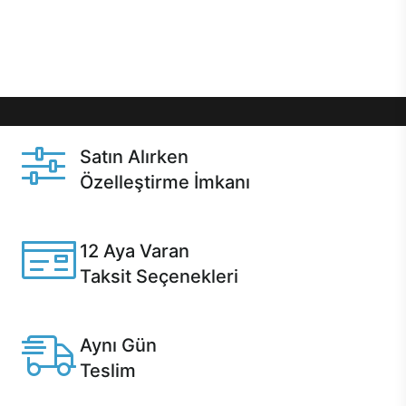
Üstelik satın alma ve satın alma sonrasında hızlı
destek sayesinde Casper kullanıcıların her zaman
yanında!
Satın Alırken
Özelleştirme İmkanı
Casper ürünlerini satın alırken ihtiyacınıza göre
özelleştirebilirsiniz.
12 Aya Varan
Taksit Seçenekleri
Anlaşmalı kredi kartlarına 12 aya varan taksit seçenekleri
Casper'da.
Aynı Gün
Teslim
Seçili ürünlerde Aynı Gün Teslim!