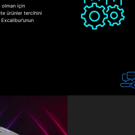
p olman için
te ürünler tercihini
n Excalibur’unun