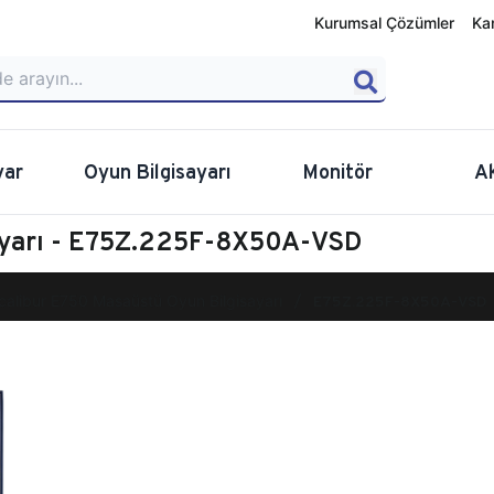
Kurumsal Çözümler
Ka
yar
Oyun Bilgisayarı
Monitör
A
ayarı - E75Z.225F-8X50A-VSD
calibur E750 Masaüstü Oyun Bilgisayarı
E75Z.225F-8X50A-VSD