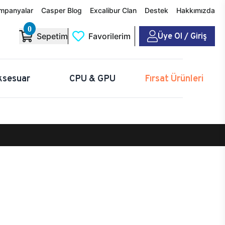
mpanyalar
Casper Blog
Excalibur Clan
Destek
Hakkımızda
0
Üye Ol / Giriş
Sepetim
Favorilerim
ksesuar
CPU & GPU
Fırsat Ürünleri