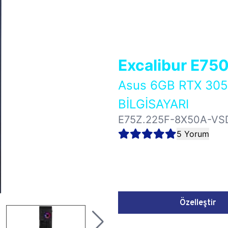
Excalibur E75
Asus 6GB RTX 30
BİLGİSAYARI
E75Z.225F-8X50A-VS
5 Yorum
Özelleştir