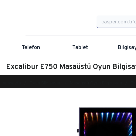
Telefon
Tablet
Bilgisa
Excalibur E750 Masaüstü Oyun Bilgis
Anasayfa
Oyun Bilgisayarı
Masaüstü Oyun Bilgisayarı
Ex