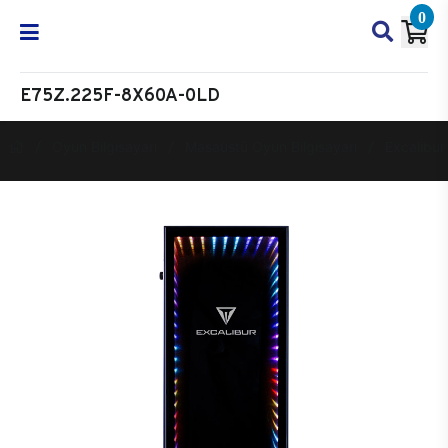
0
E75Z.225F-8X60A-0LD
Oyun Bilgisayarı
Masaüstü Oyun Bilgisayarı
Excalibur