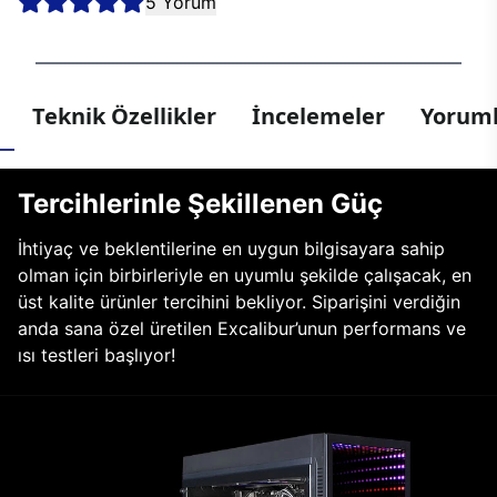
5 Yorum
Teknik Özellikler
İncelemeler
Yoruml
Tercihlerinle Şekillenen Güç
İhtiyaç ve beklentilerine en uygun bilgisayara sahip
olman için birbirleriyle en uyumlu şekilde çalışacak, en
üst kalite ürünler tercihini bekliyor. Siparişini verdiğin
anda sana özel üretilen Excalibur’unun performans ve
ısı testleri başlıyor!