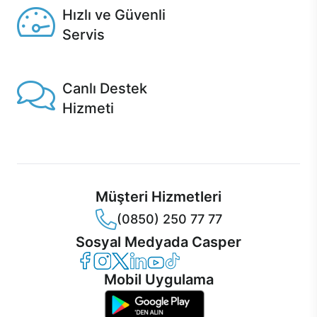
Hızlı ve Güvenli
Servis
1 Saatte servis, Jet servis ve Turbo servis seçenekleri
Casper'da!
Canlı Destek
Hizmeti
Ürünlerinizle ilgili Casper Canlı Destek hizmeti her daim
sizinle.
Müşteri Hizmetleri
(0850) 250 77 77
Sosyal Medyada Casper
Casper Facebook
Casper Instagram
Casper Twitter
Casper LinkedIn
Casper YouTube
Casper TikTok
Mobil Uygulama