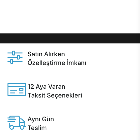
Üstelik satın alma ve satın alma sonrasında hızlı
destek sayesinde Casper kullanıcıların her zaman
yanında!
Satın Alırken
Özelleştirme İmkanı
Casper ürünlerini satın alırken ihtiyacınıza göre
özelleştirebilirsiniz.
12 Aya Varan
Taksit Seçenekleri
Anlaşmalı kredi kartlarına 12 aya varan taksit seçenekleri
Casper'da.
Aynı Gün
Teslim
Seçili ürünlerde Aynı Gün Teslim!