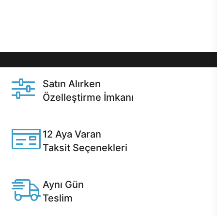
Üstelik satın alma ve satın alma sonrasında hızlı
destek sayesinde Casper kullanıcıların her zaman
yanında!
Satın Alırken
Özelleştirme İmkanı
Casper ürünlerini satın alırken ihtiyacınıza göre
özelleştirebilirsiniz.
12 Aya Varan
Taksit Seçenekleri
Anlaşmalı kredi kartlarına 12 aya varan taksit seçenekleri
Casper'da.
Aynı Gün
Teslim
Seçili ürünlerde Aynı Gün Teslim!