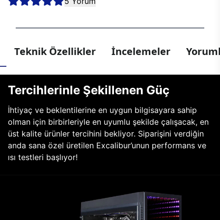
5 Yorum
Teknik Özellikler
İncelemeler
Yoruml
Tercihlerinle Şekillenen Güç
İhtiyaç ve beklentilerine en uygun bilgisayara sahip
olman için birbirleriyle en uyumlu şekilde çalışacak, en
üst kalite ürünler tercihini bekliyor. Siparişini verdiğin
anda sana özel üretilen Excalibur’unun performans ve
ısı testleri başlıyor!