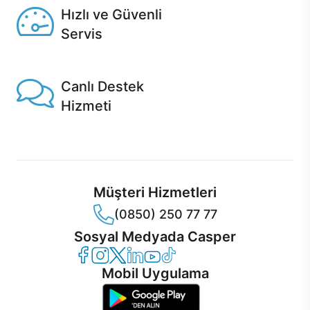
Hızlı ve Güvenli
Servis
1 Saatte servis, Jet servis ve Turbo servis seçenekleri
Casper'da!
Canlı Destek
Hizmeti
Ürünlerinizle ilgili Casper Canlı Destek hizmeti her daim
sizinle.
Müşteri Hizmetleri
(0850) 250 77 77
Sosyal Medyada Casper
Casper Facebook
Casper Instagram
Casper Twitter
Casper LinkedIn
Casper YouTube
Casper TikTok
Mobil Uygulama