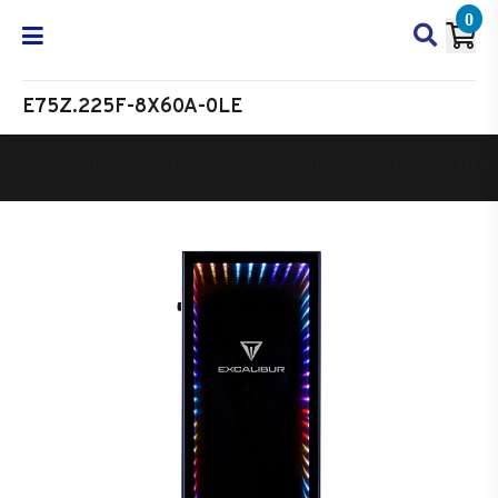
0
E75Z.225F-8X60A-0LE
Oyun Bilgisayarı
Masaüstü Oyun Bilgisayarı
Excalibur