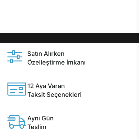
Üstelik satın alma ve satın alma sonrasında hızlı
destek sayesinde Casper kullanıcıların her zaman
yanında!
Satın Alırken
Özelleştirme İmkanı
Casper ürünlerini satın alırken ihtiyacınıza göre
özelleştirebilirsiniz.
12 Aya Varan
Taksit Seçenekleri
Anlaşmalı kredi kartlarına 12 aya varan taksit seçenekleri
Casper'da.
Aynı Gün
Teslim
Seçili ürünlerde Aynı Gün Teslim!