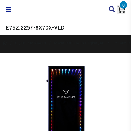
0
E75Z.225F-8X70X-VLD
Oyun Bilgisayarı
Masaüstü Oyun Bilgisayarı
Excalibur