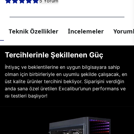
5 Yorum
Teknik Özellikler
İncelemeler
Yoruml
Tercihlerinle Şekillenen Güç
İhtiyaç ve beklentilerine en uygun bilgisayara sahip
olman için birbirleriyle en uyumlu şekilde çalışacak, en
üst kalite ürünler tercihini bekliyor. Siparişini verdiğin
anda sana özel üretilen Excalibur’unun performans ve
ısı testleri başlıyor!