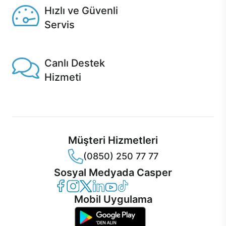
Hızlı ve Güvenli
Servis
1 Saatte servis, Jet servis ve Turbo servis seçenekleri
Casper'da!
Canlı Destek
Hizmeti
Ürünlerinizle ilgili Casper Canlı Destek hizmeti her daim
sizinle.
Müşteri Hizmetleri
(0850) 250 77 77
Sosyal Medyada Casper
Casper Facebook
Casper Instagram
Casper Twitter
Casper LinkedIn
Casper YouTube
Casper TikTok
Mobil Uygulama