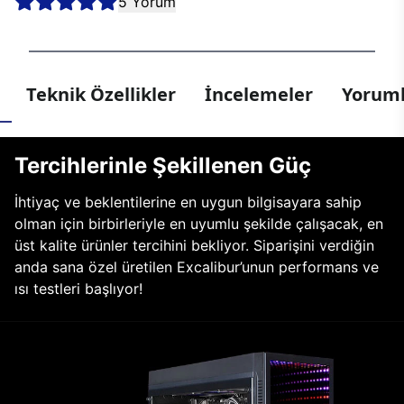
5 Yorum
Teknik Özellikler
İncelemeler
Yoruml
Tercihlerinle Şekillenen Güç
İhtiyaç ve beklentilerine en uygun bilgisayara sahip
olman için birbirleriyle en uyumlu şekilde çalışacak, en
üst kalite ürünler tercihini bekliyor. Siparişini verdiğin
anda sana özel üretilen Excalibur’unun performans ve
ısı testleri başlıyor!