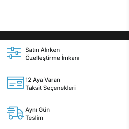
Üstelik satın alma ve satın alma sonrasında hızlı
destek sayesinde Casper kullanıcıların her zaman
yanında!
Satın Alırken
Özelleştirme İmkanı
Casper ürünlerini satın alırken ihtiyacınıza göre
özelleştirebilirsiniz.
12 Aya Varan
Taksit Seçenekleri
Anlaşmalı kredi kartlarına 12 aya varan taksit seçenekleri
Casper'da.
Aynı Gün
Teslim
Seçili ürünlerde Aynı Gün Teslim!