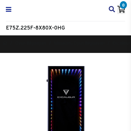
0
E75Z.225F-8X80X-0HG
Oyun Bilgisayarı
Masaüstü Oyun Bilgisayarı
Excalibur