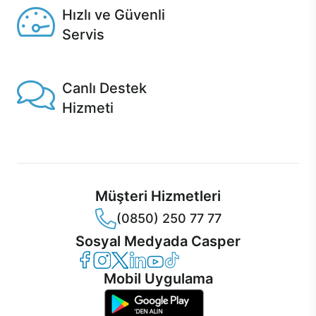
Hızlı ve Güvenli
Servis
1 Saatte servis, Jet servis ve Turbo servis seçenekleri
Casper'da!
Canlı Destek
Hizmeti
Ürünlerinizle ilgili Casper Canlı Destek hizmeti her daim
sizinle.
Müşteri Hizmetleri
(0850) 250 77 77
Sosyal Medyada Casper
Casper Facebook
Casper Instagram
Casper Twitter
Casper LinkedIn
Casper YouTube
Casper TikTok
Mobil Uygulama