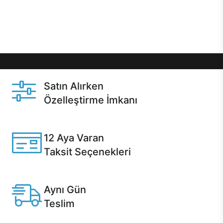
Üstelik satın alma ve satın alma sonrasında hızlı
destek sayesinde Casper kullanıcıların her zaman
yanında!
Satın Alırken
Özelleştirme İmkanı
Casper ürünlerini satın alırken ihtiyacınıza göre
özelleştirebilirsiniz.
12 Aya Varan
Taksit Seçenekleri
Anlaşmalı kredi kartlarına 12 aya varan taksit seçenekleri
Casper'da.
Aynı Gün
Teslim
Seçili ürünlerde Aynı Gün Teslim!