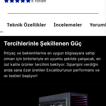
5 Yorum
Teknik Özellikler
İncelemeler
Yoruml
Tercihlerinle Şekillenen Güç
İhtiyaç ve beklentilerine en uygun bilgisayara sahip
olman için birbirleriyle en uyumlu şekilde çalışacak, en
üst kalite ürünler tercihini bekliyor. Siparişini verdiğin
anda sana özel üretilen Excalibur’unun performans ve
ısı testleri başlıyor!