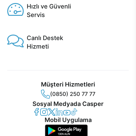
Hızlı ve Güvenli
Servis
1 Saatte servis, Jet servis ve Turbo servis seçenekleri
Casper'da!
Canlı Destek
Hizmeti
Ürünlerinizle ilgili Casper Canlı Destek hizmeti her daim
sizinle.
Müşteri Hizmetleri
(0850) 250 77 77
Sosyal Medyada Casper
Casper Facebook
Casper Instagram
Casper Twitter
Casper LinkedIn
Casper YouTube
Casper TikTok
Mobil Uygulama