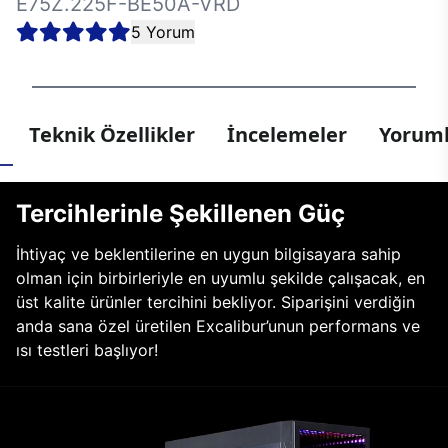
E75Z.225F-BE50A-VRD
5 Yorum
Teknik Özellikler
İncelemeler
Yoruml
Tercihlerinle Şekillenen Güç
İhtiyaç ve beklentilerine en uygun bilgisayara sahip
olman için birbirleriyle en uyumlu şekilde çalışacak, en
üst kalite ürünler tercihini bekliyor. Siparişini verdiğin
anda sana özel üretilen Excalibur’unun performans ve
ısı testleri başlıyor!