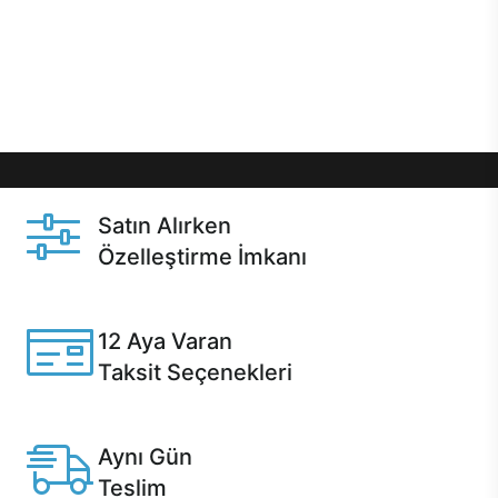
gibi özel fırsatlar Casper kullanıcılarını bekliyor.
Üstelik satın alma ve satın alma sonrasında hızlı
destek sayesinde Casper kullanıcıların her zaman
yanında!
Satın Alırken
Özelleştirme İmkanı
Casper ürünlerini satın alırken ihtiyacınıza göre
özelleştirebilirsiniz.
12 Aya Varan
Taksit Seçenekleri
Anlaşmalı kredi kartlarına 12 aya varan taksit seçenekleri
Casper'da.
Aynı Gün
Teslim