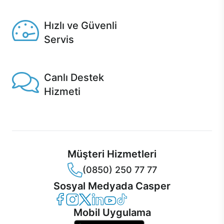
Seçili ürünlerde Aynı Gün Teslim!
Hızlı ve Güvenli
Servis
1 Saatte servis, Jet servis ve Turbo servis seçenekleri
Casper'da!
Canlı Destek
Hizmeti
Ürünlerinizle ilgili Casper Canlı Destek hizmeti her daim
sizinle.
Müşteri Hizmetleri
(0850) 250 77 77
Sosyal Medyada Casper
Casper Facebook
Casper Instagram
Casper Twitter
Casper LinkedIn
Casper YouTube
Casper TikTok
Mobil Uygulama