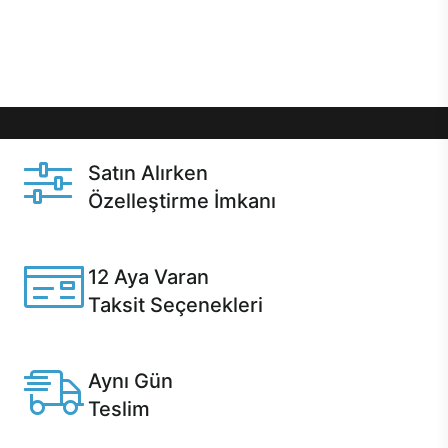
Üstelik satın alma ve satın alma sonrasında hızlı
destek sayesinde Casper kullanıcıların her zaman
yanında!
Satın Alırken
Özelleştirme İmkanı
Casper ürünlerini satın alırken ihtiyacınıza göre
özelleştirebilirsiniz.
12 Aya Varan
Taksit Seçenekleri
Anlaşmalı kredi kartlarına 12 aya varan taksit seçenekleri
Casper'da.
Aynı Gün
Teslim
Seçili ürünlerde Aynı Gün Teslim!