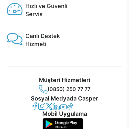
Hızlı ve Güvenli
Servis
1 Saatte servis, Jet servis ve Turbo servis seçenekleri
Casper'da!
Canlı Destek
Hizmeti
Ürünlerinizle ilgili Casper Canlı Destek hizmeti her daim
sizinle.
Müşteri Hizmetleri
(0850) 250 77 77
Sosyal Medyada Casper
Casper Facebook
Casper Instagram
Casper Twitter
Casper LinkedIn
Casper YouTube
Casper TikTok
Mobil Uygulama