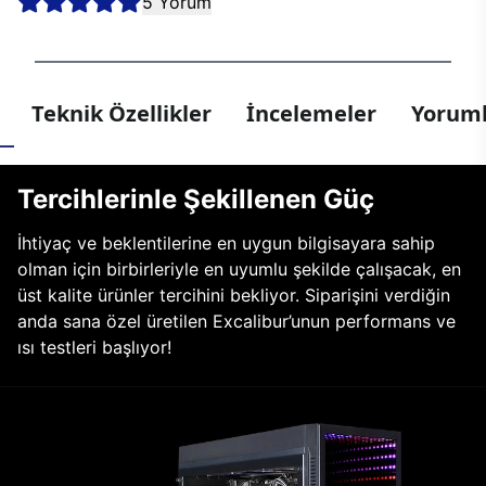
5 Yorum
Teknik Özellikler
İncelemeler
Yoruml
Tercihlerinle Şekillenen Güç
İhtiyaç ve beklentilerine en uygun bilgisayara sahip
olman için birbirleriyle en uyumlu şekilde çalışacak, en
üst kalite ürünler tercihini bekliyor. Siparişini verdiğin
anda sana özel üretilen Excalibur’unun performans ve
ısı testleri başlıyor!