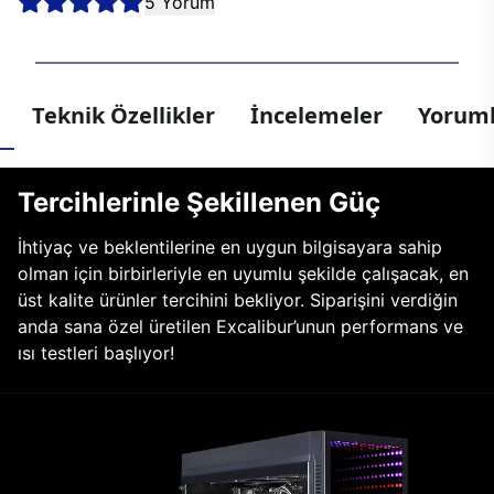
5 Yorum
Teknik Özellikler
İncelemeler
Yoruml
Tercihlerinle Şekillenen Güç
İhtiyaç ve beklentilerine en uygun bilgisayara sahip
olman için birbirleriyle en uyumlu şekilde çalışacak, en
üst kalite ürünler tercihini bekliyor. Siparişini verdiğin
anda sana özel üretilen Excalibur’unun performans ve
ısı testleri başlıyor!