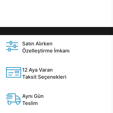
Üstelik satın alma ve satın alma sonrasında hızlı
destek sayesinde Casper kullanıcıların her zaman
yanında!
Satın Alırken
Özelleştirme İmkanı
Casper ürünlerini satın alırken ihtiyacınıza göre
özelleştirebilirsiniz.
12 Aya Varan
Taksit Seçenekleri
Anlaşmalı kredi kartlarına 12 aya varan taksit seçenekleri
Casper'da.
Aynı Gün
Teslim
Seçili ürünlerde Aynı Gün Teslim!