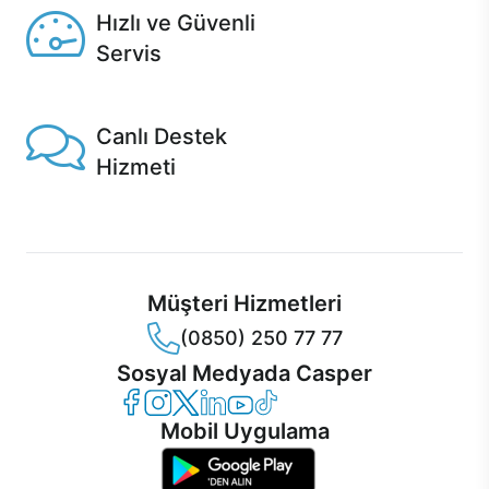
Hızlı ve Güvenli
Servis
1 Saatte servis, Jet servis ve Turbo servis seçenekleri
Casper'da!
Canlı Destek
Hizmeti
Ürünlerinizle ilgili Casper Canlı Destek hizmeti her daim
sizinle.
Müşteri Hizmetleri
(0850) 250 77 77
Sosyal Medyada Casper
Casper Facebook
Casper Instagram
Casper Twitter
Casper LinkedIn
Casper YouTube
Casper TikTok
Mobil Uygulama