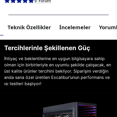
5 Yorum
Teknik Özellikler
İncelemeler
Yoruml
Tercihlerinle Şekillenen Güç
İhtiyaç ve beklentilerine en uygun bilgisayara sahip
olman için birbirleriyle en uyumlu şekilde çalışacak, en
üst kalite ürünler tercihini bekliyor. Siparişini verdiğin
anda sana özel üretilen Excalibur’unun performans ve
ısı testleri başlıyor!