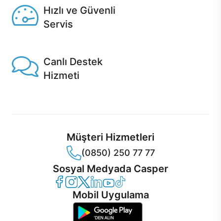
Hızlı ve Güvenli
Servis
1 Saatte servis, Jet servis ve Turbo servis seçenekleri
Casper'da!
Canlı Destek
Hizmeti
Ürünlerinizle ilgili Casper Canlı Destek hizmeti her daim
sizinle.
Müşteri Hizmetleri
(0850) 250 77 77
Sosyal Medyada Casper
Casper Facebook
Casper Instagram
Casper Twitter
Casper LinkedIn
Casper YouTube
Casper TikTok
Mobil Uygulama