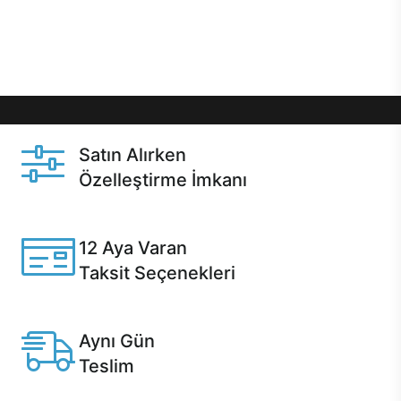
Üstelik satın alma ve satın alma sonrasında hızlı
destek sayesinde Casper kullanıcıların her zaman
yanında!
Satın Alırken
Özelleştirme İmkanı
Casper ürünlerini satın alırken ihtiyacınıza göre
özelleştirebilirsiniz.
12 Aya Varan
Taksit Seçenekleri
Anlaşmalı kredi kartlarına 12 aya varan taksit seçenekleri
Casper'da.
Aynı Gün
Teslim
Seçili ürünlerde Aynı Gün Teslim!