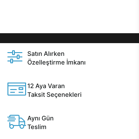
Üstelik satın alma ve satın alma sonrasında hızlı
destek sayesinde Casper kullanıcıların her zaman
yanında!
Satın Alırken
Özelleştirme İmkanı
Casper ürünlerini satın alırken ihtiyacınıza göre
özelleştirebilirsiniz.
12 Aya Varan
Taksit Seçenekleri
Anlaşmalı kredi kartlarına 12 aya varan taksit seçenekleri
Casper'da.
Aynı Gün
Teslim
Seçili ürünlerde Aynı Gün Teslim!