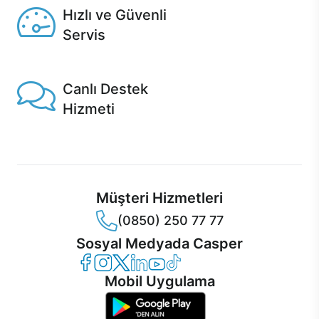
Hızlı ve Güvenli
Servis
1 Saatte servis, Jet servis ve Turbo servis seçenekleri
Casper'da!
Canlı Destek
Hizmeti
Ürünlerinizle ilgili Casper Canlı Destek hizmeti her daim
sizinle.
Müşteri Hizmetleri
(0850) 250 77 77
Sosyal Medyada Casper
Casper Facebook
Casper Instagram
Casper Twitter
Casper LinkedIn
Casper YouTube
Casper TikTok
Mobil Uygulama