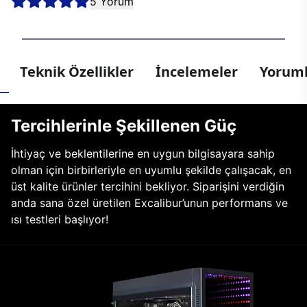
5 Yorum
Teknik Özellikler
İncelemeler
Yoruml
Tercihlerinle Şekillenen Güç
İhtiyaç ve beklentilerine en uygun bilgisayara sahip
olman için birbirleriyle en uyumlu şekilde çalışacak, en
üst kalite ürünler tercihini bekliyor. Siparişini verdiğin
anda sana özel üretilen Excalibur’unun performans ve
ısı testleri başlıyor!