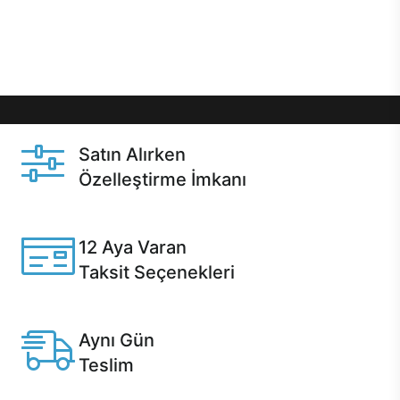
Üstelik satın alma ve satın alma sonrasında hızlı
destek sayesinde Casper kullanıcıların her zaman
yanında!
Satın Alırken
Özelleştirme İmkanı
Casper ürünlerini satın alırken ihtiyacınıza göre
özelleştirebilirsiniz.
12 Aya Varan
Taksit Seçenekleri
Anlaşmalı kredi kartlarına 12 aya varan taksit seçenekleri
Casper'da.
Aynı Gün
Teslim
Seçili ürünlerde Aynı Gün Teslim!