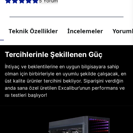
5 Yorum
Teknik Özellikler
İncelemeler
Yoruml
Tercihlerinle Şekillenen Güç
İhtiyaç ve beklentilerine en uygun bilgisayara sahip
olman için birbirleriyle en uyumlu şekilde çalışacak, en
üst kalite ürünler tercihini bekliyor. Siparişini verdiğin
anda sana özel üretilen Excalibur’unun performans ve
ısı testleri başlıyor!