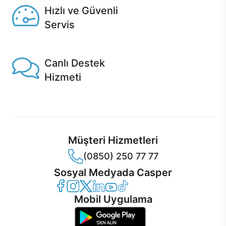
Hızlı ve Güvenli
Servis
1 Saatte servis, Jet servis ve Turbo servis seçenekleri
Casper'da!
Canlı Destek
Hizmeti
Ürünlerinizle ilgili Casper Canlı Destek hizmeti her daim
sizinle.
Müşteri Hizmetleri
(0850) 250 77 77
Sosyal Medyada Casper
Casper Facebook
Casper Instagram
Casper Twitter
Casper LinkedIn
Casper YouTube
Casper TikTok
Mobil Uygulama