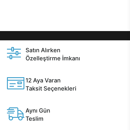
Üstelik satın alma ve satın alma sonrasında hızlı
destek sayesinde Casper kullanıcıların her zaman
yanında!
Satın Alırken
Özelleştirme İmkanı
Casper ürünlerini satın alırken ihtiyacınıza göre
özelleştirebilirsiniz.
12 Aya Varan
Taksit Seçenekleri
Anlaşmalı kredi kartlarına 12 aya varan taksit seçenekleri
Casper'da.
Aynı Gün
Teslim
Seçili ürünlerde Aynı Gün Teslim!