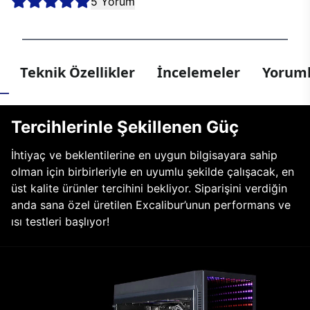
5 Yorum
Teknik Özellikler
İncelemeler
Yoruml
Tercihlerinle Şekillenen Güç
İhtiyaç ve beklentilerine en uygun bilgisayara sahip
olman için birbirleriyle en uyumlu şekilde çalışacak, en
üst kalite ürünler tercihini bekliyor. Siparişini verdiğin
anda sana özel üretilen Excalibur’unun performans ve
ısı testleri başlıyor!