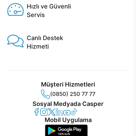
Hızlı ve Güvenli
Servis
1 Saatte servis, Jet servis ve Turbo servis seçenekleri
Casper'da!
Canlı Destek
Hizmeti
Ürünlerinizle ilgili Casper Canlı Destek hizmeti her daim
sizinle.
Müşteri Hizmetleri
(0850) 250 77 77
Sosyal Medyada Casper
Casper Facebook
Casper Instagram
Casper Twitter
Casper LinkedIn
Casper YouTube
Casper TikTok
Mobil Uygulama