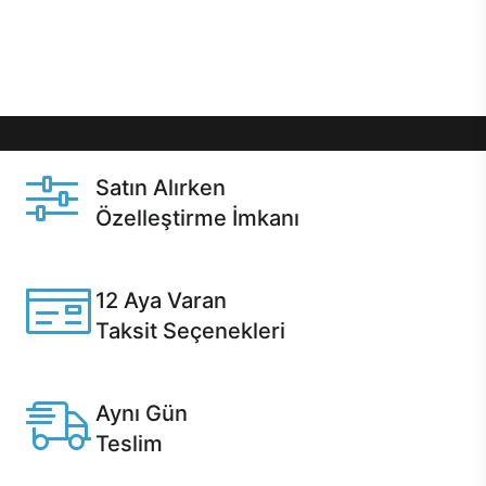
Üstelik satın alma ve satın alma sonrasında hızlı
destek sayesinde Casper kullanıcıların her zaman
yanında!
Satın Alırken
Özelleştirme İmkanı
Casper ürünlerini satın alırken ihtiyacınıza göre
özelleştirebilirsiniz.
12 Aya Varan
Taksit Seçenekleri
Anlaşmalı kredi kartlarına 12 aya varan taksit seçenekleri
Casper'da.
Aynı Gün
Teslim
Seçili ürünlerde Aynı Gün Teslim!