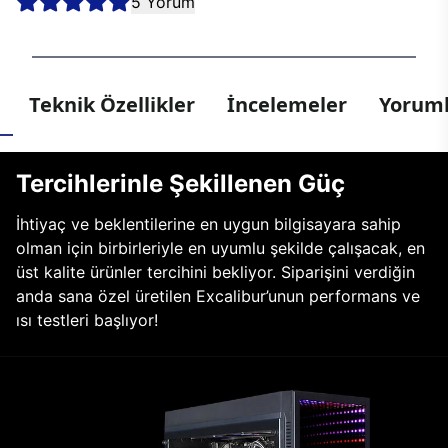
5 Yorum
Teknik Özellikler
İncelemeler
Yoruml
Tercihlerinle Şekillenen Güç
İhtiyaç ve beklentilerine en uygun bilgisayara sahip
olman için birbirleriyle en uyumlu şekilde çalışacak, en
üst kalite ürünler tercihini bekliyor. Siparişini verdiğin
anda sana özel üretilen Excalibur’unun performans ve
ısı testleri başlıyor!