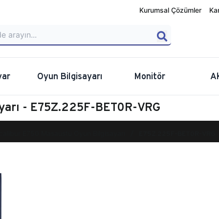
Kurumsal Çözümler
Ka
yar
Oyun Bilgisayarı
Monitör
A
ayarı - E75Z.225F-BET0R-VRG
calibur E750 Masaüstü Oyun Bilgisayarı
E75Z.225F-BET0R-VRG