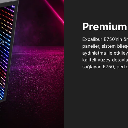
Premium 
Excalibur E750’nin ö
paneller, sistem bile
aydınlatma ile etkile
kaliteli yüzey detay
sağlayan E750, perfo