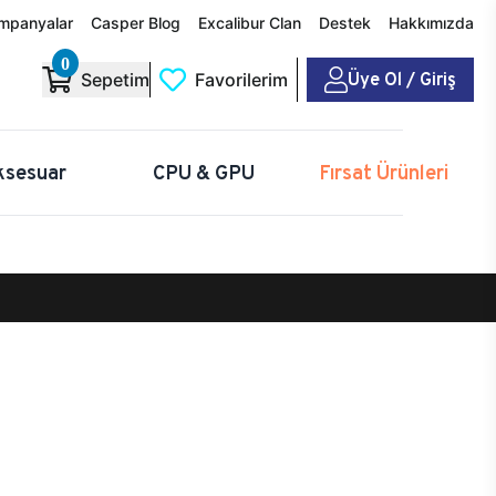
mpanyalar
Casper Blog
Excalibur Clan
Destek
Hakkımızda
0
Üye Ol / Giriş
Sepetim
Favorilerim
ksesuar
CPU & GPU
Fırsat Ürünleri