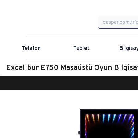
Telefon
Tablet
Bilgisa
Excalibur E750 Masaüstü Oyun Bilgis
Anasayfa
Oyun Bilgisayarı
Masaüstü Oyun Bilgisayarı
Ex