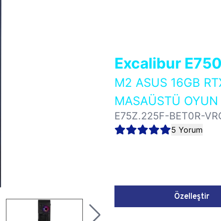
Excalibur E75
M2 ASUS 16GB RT
MASAÜSTÜ OYUN B
E75Z.225F-BET0R-VR
5 Yorum
Özelleştir