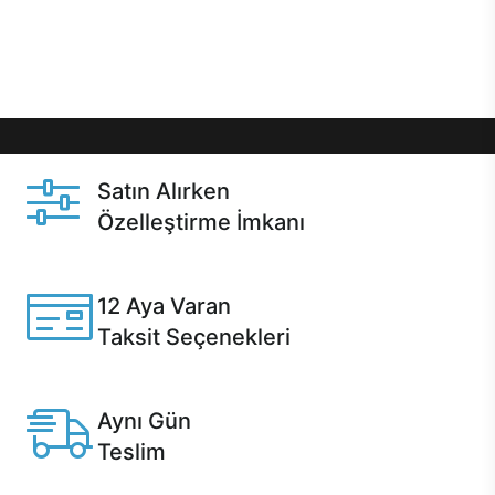
Üstelik satın alma ve satın alma sonrasında hızlı
destek sayesinde Casper kullanıcıların her zaman
yanında!
Satın Alırken
Özelleştirme İmkanı
Casper ürünlerini satın alırken ihtiyacınıza göre
özelleştirebilirsiniz.
12 Aya Varan
Taksit Seçenekleri
Anlaşmalı kredi kartlarına 12 aya varan taksit seçenekleri
Casper'da.
Aynı Gün
Teslim
Seçili ürünlerde Aynı Gün Teslim!