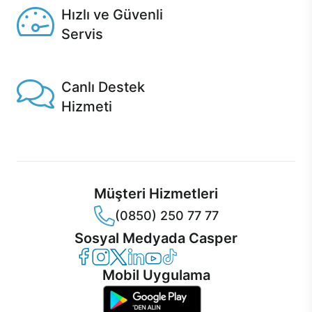
Hızlı ve Güvenli
Servis
1 Saatte servis, Jet servis ve Turbo servis seçenekleri
Casper'da!
Canlı Destek
Hizmeti
Ürünlerinizle ilgili Casper Canlı Destek hizmeti her daim
sizinle.
Müşteri Hizmetleri
(0850) 250 77 77
Sosyal Medyada Casper
Casper Facebook
Casper Instagram
Casper Twitter
Casper LinkedIn
Casper YouTube
Casper TikTok
Mobil Uygulama