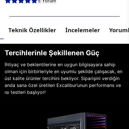
5 Yorum
Teknik Özellikler
İncelemeler
Yoruml
Tercihlerinle Şekillenen Güç
İhtiyaç ve beklentilerine en uygun bilgisayara sahip
olman için birbirleriyle en uyumlu şekilde çalışacak, en
üst kalite ürünler tercihini bekliyor. Siparişini verdiğin
anda sana özel üretilen Excalibur’unun performans ve
ısı testleri başlıyor!