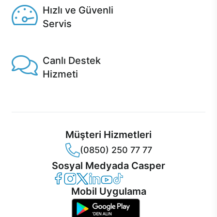
Hızlı ve Güvenli
Servis
1 Saatte servis, Jet servis ve Turbo servis seçenekleri
Casper'da!
Canlı Destek
Hizmeti
Ürünlerinizle ilgili Casper Canlı Destek hizmeti her daim
sizinle.
Müşteri Hizmetleri
(0850) 250 77 77
Sosyal Medyada Casper
Casper Facebook
Casper Instagram
Casper Twitter
Casper LinkedIn
Casper YouTube
Casper TikTok
Mobil Uygulama