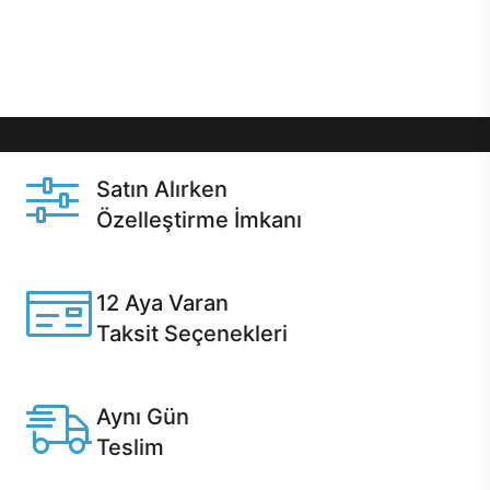
Üstelik satın alma ve satın alma sonrasında hızlı
destek sayesinde Casper kullanıcıların her zaman
yanında!
Satın Alırken
Özelleştirme İmkanı
Casper ürünlerini satın alırken ihtiyacınıza göre
özelleştirebilirsiniz.
12 Aya Varan
Taksit Seçenekleri
Anlaşmalı kredi kartlarına 12 aya varan taksit seçenekleri
Casper'da.
Aynı Gün
Teslim
Seçili ürünlerde Aynı Gün Teslim!