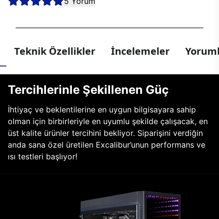
5 Yorum
Teknik Özellikler
İncelemeler
Yoruml
Tercihlerinle Şekillenen Güç
İhtiyaç ve beklentilerine en uygun bilgisayara sahip
olman için birbirleriyle en uyumlu şekilde çalışacak, en
üst kalite ürünler tercihini bekliyor. Siparişini verdiğin
anda sana özel üretilen Excalibur’unun performans ve
ısı testleri başlıyor!