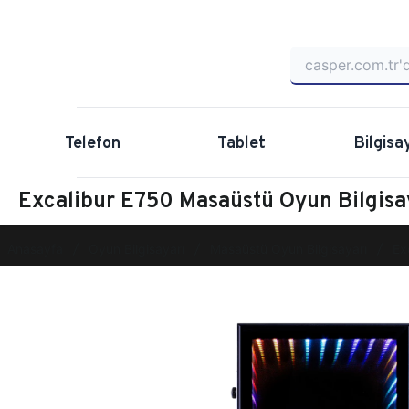
Telefon
Tablet
Bilgisa
Excalibur E750 Masaüstü Oyun Bilgis
Anasayfa
Oyun Bilgisayarı
Masaüstü Oyun Bilgisayarı
Ex