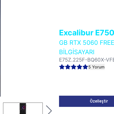
Excalibur E75
GB RTX 5060 FR
BİLGİSAYARI
E75Z.225F-BQ60X-VF
5 Yorum
Özelleştir