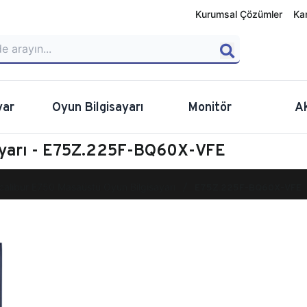
Kurumsal Çözümler
Ka
yar
Oyun Bilgisayarı
Monitör
A
ayarı - E75Z.225F-BQ60X-VFE
calibur E750 Masaüstü Oyun Bilgisayarı
E75Z.225F-BQ60X-VFE