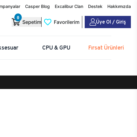
mpanyalar
Casper Blog
Excalibur Clan
Destek
Hakkımızda
0
Üye Ol / Giriş
Sepetim
Favorilerim
ksesuar
CPU & GPU
Fırsat Ürünleri