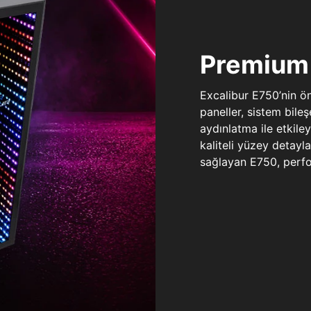
Premium 
Excalibur E750’nin ö
paneller, sistem bile
aydınlatma ile etkile
kaliteli yüzey detay
sağlayan E750, perfo