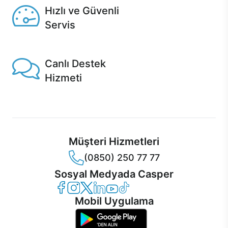
Hızlı ve Güvenli
Servis
1 Saatte servis, Jet servis ve Turbo servis seçenekleri
Casper'da!
Canlı Destek
Hizmeti
Ürünlerinizle ilgili Casper Canlı Destek hizmeti her daim
sizinle.
Müşteri Hizmetleri
(0850) 250 77 77
Sosyal Medyada Casper
Casper Facebook
Casper Instagram
Casper Twitter
Casper LinkedIn
Casper YouTube
Casper TikTok
Mobil Uygulama