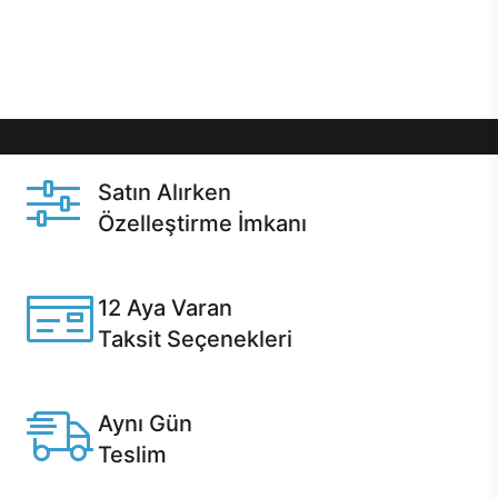
Üstelik satın alma ve satın alma sonrasında hızlı
destek sayesinde Casper kullanıcıların her zaman
yanında!
Satın Alırken
Özelleştirme İmkanı
Casper ürünlerini satın alırken ihtiyacınıza göre
özelleştirebilirsiniz.
12 Aya Varan
Taksit Seçenekleri
Anlaşmalı kredi kartlarına 12 aya varan taksit seçenekleri
Casper'da.
Aynı Gün
Teslim
Seçili ürünlerde Aynı Gün Teslim!