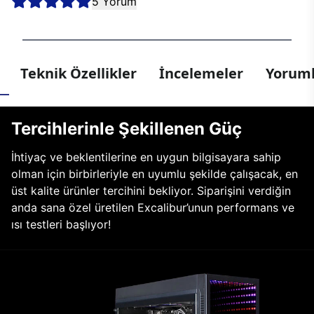
5 Yorum
Teknik Özellikler
İncelemeler
Yoruml
Tercihlerinle Şekillenen Güç
İhtiyaç ve beklentilerine en uygun bilgisayara sahip
olman için birbirleriyle en uyumlu şekilde çalışacak, en
üst kalite ürünler tercihini bekliyor. Siparişini verdiğin
anda sana özel üretilen Excalibur’unun performans ve
ısı testleri başlıyor!