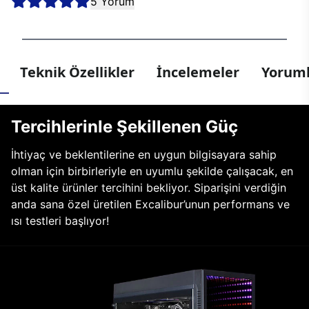
5 Yorum
Teknik Özellikler
İncelemeler
Yoruml
Tercihlerinle Şekillenen Güç
İhtiyaç ve beklentilerine en uygun bilgisayara sahip
olman için birbirleriyle en uyumlu şekilde çalışacak, en
üst kalite ürünler tercihini bekliyor. Siparişini verdiğin
anda sana özel üretilen Excalibur’unun performans ve
ısı testleri başlıyor!