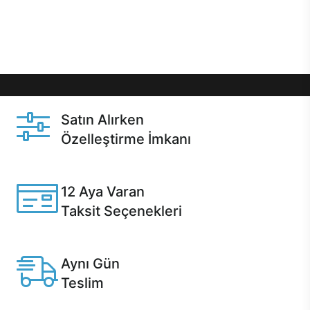
Üstelik satın alma ve satın alma sonrasında hızlı
destek sayesinde Casper kullanıcıların her zaman
yanında!
Satın Alırken
Özelleştirme İmkanı
Casper ürünlerini satın alırken ihtiyacınıza göre
özelleştirebilirsiniz.
12 Aya Varan
Taksit Seçenekleri
Anlaşmalı kredi kartlarına 12 aya varan taksit seçenekleri
Casper'da.
Aynı Gün
Teslim
Seçili ürünlerde Aynı Gün Teslim!