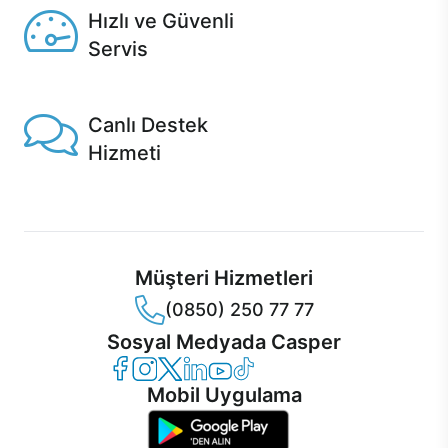
Hızlı ve Güvenli
Servis
1 Saatte servis, Jet servis ve Turbo servis seçenekleri
Casper'da!
Canlı Destek
Hizmeti
Ürünlerinizle ilgili Casper Canlı Destek hizmeti her daim
sizinle.
Müşteri Hizmetleri
(0850) 250 77 77
Sosyal Medyada Casper
Casper Facebook
Casper Instagram
Casper Twitter
Casper LinkedIn
Casper YouTube
Casper TikTok
Mobil Uygulama