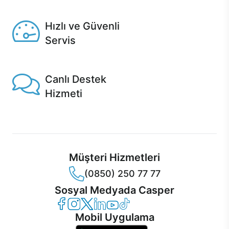
Seçili ürünlerde Aynı Gün Teslim!
Hızlı ve Güvenli
Servis
1 Saatte servis, Jet servis ve Turbo servis seçenekleri
Casper'da!
Canlı Destek
Hizmeti
Ürünlerinizle ilgili Casper Canlı Destek hizmeti her daim
sizinle.
Müşteri Hizmetleri
(0850) 250 77 77
Sosyal Medyada Casper
Casper Facebook
Casper Instagram
Casper Twitter
Casper LinkedIn
Casper YouTube
Casper TikTok
Mobil Uygulama