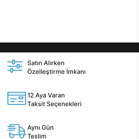
gibi özel fırsatlar Casper kullanıcılarını bekliyor.
Üstelik satın alma ve satın alma sonrasında hızlı
destek sayesinde Casper kullanıcıların her zaman
yanında!
Satın Alırken
Özelleştirme İmkanı
Casper ürünlerini satın alırken ihtiyacınıza göre
özelleştirebilirsiniz.
12 Aya Varan
Taksit Seçenekleri
Anlaşmalı kredi kartlarına 12 aya varan taksit seçenekleri
Casper'da.
Aynı Gün
Teslim