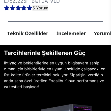
E75Z.225F-BQT0A-VLD
5 Yorum
Teknik Özellikler
İncelemeler
Yoruml
Tercihlerinle Şekillenen Güç
İhtiyaç ve beklentilerine en uygun bilgisayara sahip
olman için birbirleriyle en uyumlu şekilde çalışacak, en
üst kalite ürünler tercihini bekliyor. Siparişini verdiğin
anda sana özel üretilen Excalibur’unun performans ve
ısı testleri başlıyor!