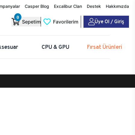
mpanyalar
Casper Blog
Excalibur Clan
Destek
Hakkımızda
0
Üye Ol / Giriş
Sepetim
Favorilerim
ksesuar
CPU & GPU
Fırsat Ürünleri