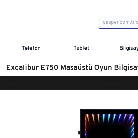
Telefon
Tablet
Bilgisa
Excalibur E750 Masaüstü Oyun Bilgis
Anasayfa
Oyun Bilgisayarı
Masaüstü Oyun Bilgisayarı
Ex