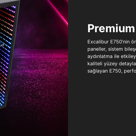
Premium 
Excalibur E750’nin ö
paneller, sistem bile
aydınlatma ile etkile
kaliteli yüzey detay
sağlayan E750, perfo