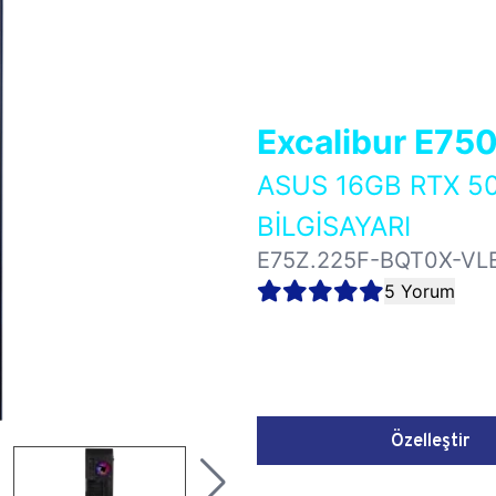
Excalibur E75
ASUS 16GB RTX 5
BİLGİSAYARI
E75Z.225F-BQT0X-VL
5 Yorum
Özelleştir