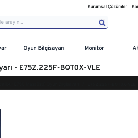
Kurumsal Çözümler
Ka
yar
Oyun Bilgisayarı
Monitör
A
ayarı - E75Z.225F-BQT0X-VLE
calibur E750 Masaüstü Oyun Bilgisayarı
E75Z.225F-BQT0X-VLE