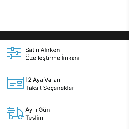
Üstelik satın alma ve satın alma sonrasında hızlı
destek sayesinde Casper kullanıcıların her zaman
yanında!
Satın Alırken
Özelleştirme İmkanı
Casper ürünlerini satın alırken ihtiyacınıza göre
özelleştirebilirsiniz.
12 Aya Varan
Taksit Seçenekleri
Anlaşmalı kredi kartlarına 12 aya varan taksit seçenekleri
Casper'da.
Aynı Gün
Teslim
Seçili ürünlerde Aynı Gün Teslim!