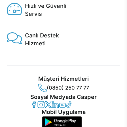
Hızlı ve Güvenli
Servis
1 Saatte servis, Jet servis ve Turbo servis seçenekleri
Casper'da!
Canlı Destek
Hizmeti
Ürünlerinizle ilgili Casper Canlı Destek hizmeti her daim
sizinle.
Müşteri Hizmetleri
(0850) 250 77 77
Sosyal Medyada Casper
Casper Facebook
Casper Instagram
Casper Twitter
Casper LinkedIn
Casper YouTube
Casper TikTok
Mobil Uygulama