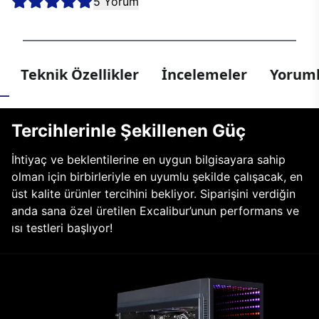
5 Yorum
Teknik Özellikler
İncelemeler
Yoruml
Tercihlerinle Şekillenen Güç
İhtiyaç ve beklentilerine en uygun bilgisayara sahip
olman için birbirleriyle en uyumlu şekilde çalışacak, en
üst kalite ürünler tercihini bekliyor. Siparişini verdiğin
anda sana özel üretilen Excalibur’unun performans ve
ısı testleri başlıyor!