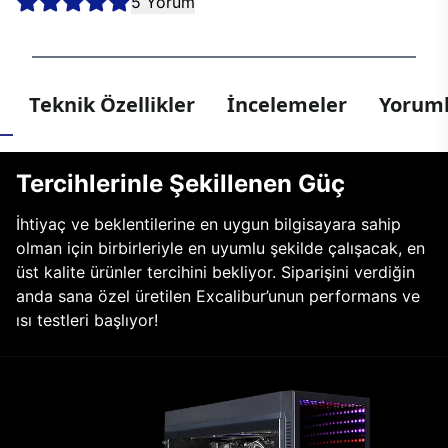
5 Yorum
Teknik Özellikler
İncelemeler
Yoruml
Tercihlerinle Şekillenen Güç
İhtiyaç ve beklentilerine en uygun bilgisayara sahip
olman için birbirleriyle en uyumlu şekilde çalışacak, en
üst kalite ürünler tercihini bekliyor. Siparişini verdiğin
anda sana özel üretilen Excalibur’unun performans ve
ısı testleri başlıyor!