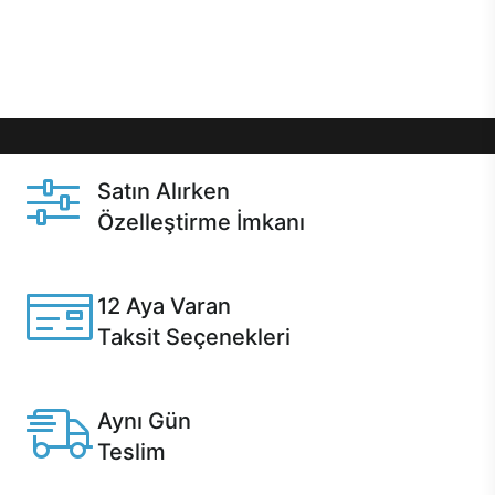
Üstelik satın alma ve satın alma sonrasında hızlı
destek sayesinde Casper kullanıcıların her zaman
yanında!
Satın Alırken
Özelleştirme İmkanı
Casper ürünlerini satın alırken ihtiyacınıza göre
özelleştirebilirsiniz.
12 Aya Varan
Taksit Seçenekleri
Anlaşmalı kredi kartlarına 12 aya varan taksit seçenekleri
Casper'da.
Aynı Gün
Teslim
Seçili ürünlerde Aynı Gün Teslim!