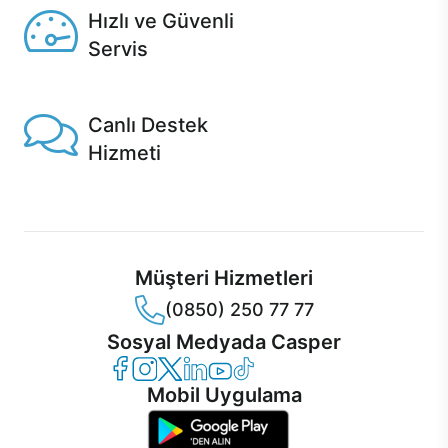
Hızlı ve Güvenli
Servis
1 Saatte servis, Jet servis ve Turbo servis seçenekleri
Casper'da!
Canlı Destek
Hizmeti
Ürünlerinizle ilgili Casper Canlı Destek hizmeti her daim
sizinle.
Müşteri Hizmetleri
(0850) 250 77 77
Sosyal Medyada Casper
Casper Facebook
Casper Instagram
Casper Twitter
Casper LinkedIn
Casper YouTube
Casper TikTok
Mobil Uygulama