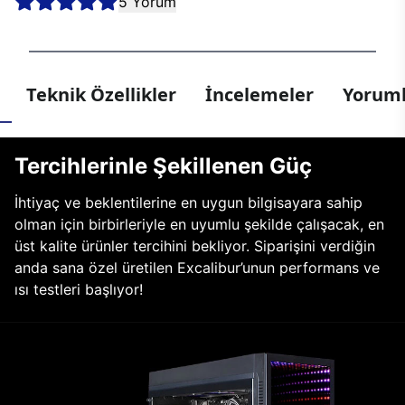
5 Yorum
Teknik Özellikler
İncelemeler
Yoruml
Tercihlerinle Şekillenen Güç
İhtiyaç ve beklentilerine en uygun bilgisayara sahip
olman için birbirleriyle en uyumlu şekilde çalışacak, en
üst kalite ürünler tercihini bekliyor. Siparişini verdiğin
anda sana özel üretilen Excalibur’unun performans ve
ısı testleri başlıyor!