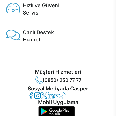
Hızlı ve Güvenli
Servis
1 Saatte servis, Jet servis ve Turbo servis seçenekleri
Casper'da!
Canlı Destek
Hizmeti
Ürünlerinizle ilgili Casper Canlı Destek hizmeti her daim
sizinle.
Müşteri Hizmetleri
(0850) 250 77 77
Sosyal Medyada Casper
Casper Facebook
Casper Instagram
Casper Twitter
Casper LinkedIn
Casper YouTube
Casper TikTok
Mobil Uygulama