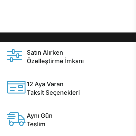
Üstelik satın alma ve satın alma sonrasında hızlı
destek sayesinde Casper kullanıcıların her zaman
yanında!
Satın Alırken
Özelleştirme İmkanı
Casper ürünlerini satın alırken ihtiyacınıza göre
özelleştirebilirsiniz.
12 Aya Varan
Taksit Seçenekleri
Anlaşmalı kredi kartlarına 12 aya varan taksit seçenekleri
Casper'da.
Aynı Gün
Teslim
Seçili ürünlerde Aynı Gün Teslim!