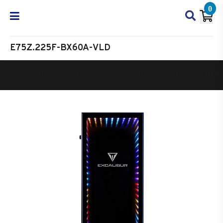
0
E75Z.225F-BX60A-VLD
Oyun Bilgisayarı
Masaüstü Oyun Bilgisayarı
Excalibur