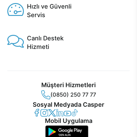
Hızlı ve Güvenli
Servis
1 Saatte servis, Jet servis ve Turbo servis seçenekleri
Casper'da!
Canlı Destek
Hizmeti
Ürünlerinizle ilgili Casper Canlı Destek hizmeti her daim
sizinle.
Müşteri Hizmetleri
(0850) 250 77 77
Sosyal Medyada Casper
Casper Facebook
Casper Instagram
Casper Twitter
Casper LinkedIn
Casper YouTube
Casper TikTok
Mobil Uygulama