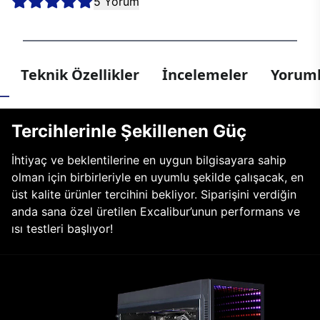
5 Yorum
Teknik Özellikler
İncelemeler
Yoruml
Tercihlerinle Şekillenen Güç
İhtiyaç ve beklentilerine en uygun bilgisayara sahip
olman için birbirleriyle en uyumlu şekilde çalışacak, en
üst kalite ürünler tercihini bekliyor. Siparişini verdiğin
anda sana özel üretilen Excalibur’unun performans ve
ısı testleri başlıyor!