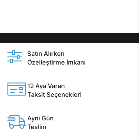
Üstelik satın alma ve satın alma sonrasında hızlı
destek sayesinde Casper kullanıcıların her zaman
yanında!
Satın Alırken
Özelleştirme İmkanı
Casper ürünlerini satın alırken ihtiyacınıza göre
özelleştirebilirsiniz.
12 Aya Varan
Taksit Seçenekleri
Anlaşmalı kredi kartlarına 12 aya varan taksit seçenekleri
Casper'da.
Aynı Gün
Teslim
Seçili ürünlerde Aynı Gün Teslim!