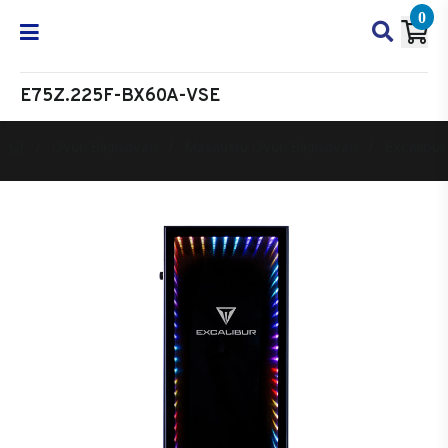
0
E75Z.225F-BX60A-VSE
Oyun Bilgisayarı
Masaüstü Oyun Bilgisayarı
Excalibur