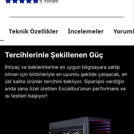
5 Yorum
Teknik Özellikler
İncelemeler
Yoruml
Tercihlerinle Şekillenen Güç
İhtiyaç ve beklentilerine en uygun bilgisayara sahip
olman için birbirleriyle en uyumlu şekilde çalışacak, en
üst kalite ürünler tercihini bekliyor. Siparişini verdiğin
anda sana özel üretilen Excalibur’unun performans ve
ısı testleri başlıyor!