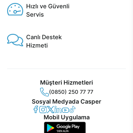
Hızlı ve Güvenli
Servis
1 Saatte servis, Jet servis ve Turbo servis seçenekleri
Casper'da!
Canlı Destek
Hizmeti
Ürünlerinizle ilgili Casper Canlı Destek hizmeti her daim
sizinle.
Müşteri Hizmetleri
(0850) 250 77 77
Sosyal Medyada Casper
Casper Facebook
Casper Instagram
Casper Twitter
Casper LinkedIn
Casper YouTube
Casper TikTok
Mobil Uygulama