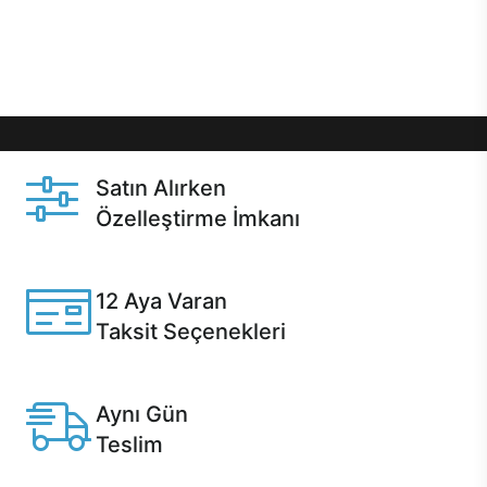
Üstelik satın alma ve satın alma sonrasında hızlı
destek sayesinde Casper kullanıcıların her zaman
yanında!
Satın Alırken
Özelleştirme İmkanı
Casper ürünlerini satın alırken ihtiyacınıza göre
özelleştirebilirsiniz.
12 Aya Varan
Taksit Seçenekleri
Anlaşmalı kredi kartlarına 12 aya varan taksit seçenekleri
Casper'da.
Aynı Gün
Teslim
Seçili ürünlerde Aynı Gün Teslim!