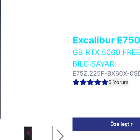
Excalibur E75
GB RTX 5060 FR
BİLGİSAYARI
E75Z.225F-BX60X-0S
5 Yorum
Özelleştir