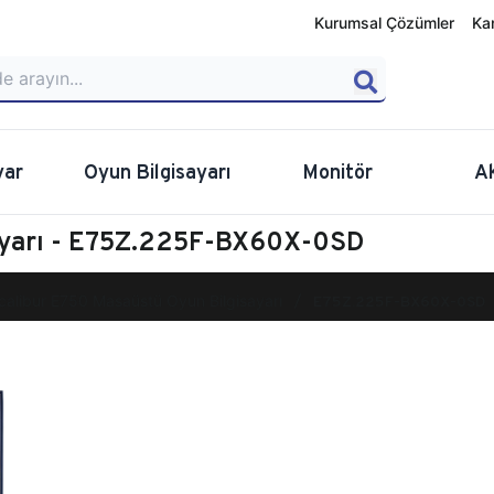
Kurumsal Çözümler
Ka
yar
Oyun Bilgisayarı
Monitör
A
ayarı - E75Z.225F-BX60X-0SD
calibur E750 Masaüstü Oyun Bilgisayarı
E75Z.225F-BX60X-0SD