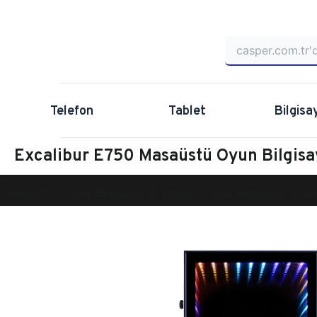
Telefon
Tablet
Bilgisa
Excalibur E750 Masaüstü Oyun Bilgis
Anasayfa
Oyun Bilgisayarı
Masaüstü Oyun Bilgisayarı
Ex