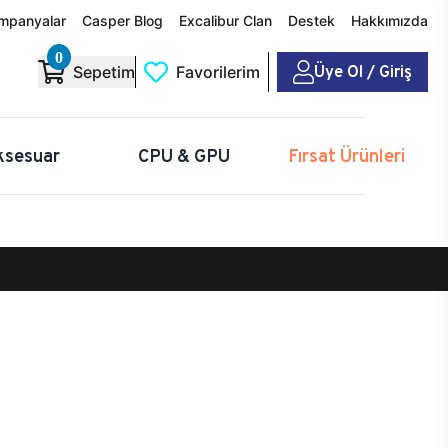
mpanyalar
Casper Blog
Excalibur Clan
Destek
Hakkımızda
0
Üye Ol / Giriş
Sepetim
Favorilerim
ksesuar
CPU & GPU
Fırsat Ürünleri