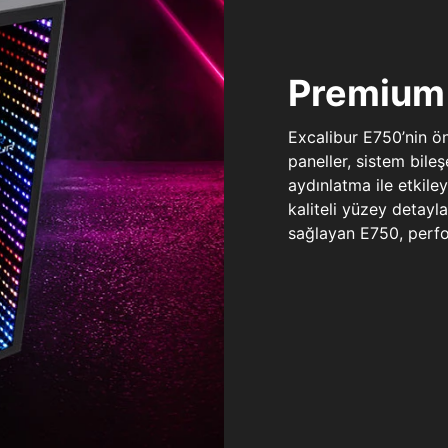
Premium 
Excalibur E750’nin ö
paneller, sistem bile
aydınlatma ile etkile
kaliteli yüzey detay
sağlayan E750, perfo