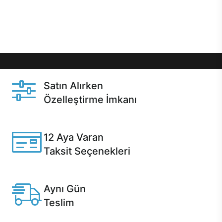
Üstelik satın alma ve satın alma sonrasında hızlı
destek sayesinde Casper kullanıcıların her zaman
yanında!
Satın Alırken
Özelleştirme İmkanı
Casper ürünlerini satın alırken ihtiyacınıza göre
özelleştirebilirsiniz.
12 Aya Varan
Taksit Seçenekleri
Anlaşmalı kredi kartlarına 12 aya varan taksit seçenekleri
Casper'da.
Aynı Gün
Teslim
Seçili ürünlerde Aynı Gün Teslim!