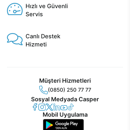
Hızlı ve Güvenli
Servis
1 Saatte servis, Jet servis ve Turbo servis seçenekleri
Casper'da!
Canlı Destek
Hizmeti
Ürünlerinizle ilgili Casper Canlı Destek hizmeti her daim
sizinle.
Müşteri Hizmetleri
(0850) 250 77 77
Sosyal Medyada Casper
Casper Facebook
Casper Instagram
Casper Twitter
Casper LinkedIn
Casper YouTube
Casper TikTok
Mobil Uygulama