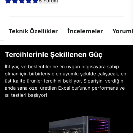
5 Yorum
Teknik Özellikler
İncelemeler
Yoruml
Tercihlerinle Şekillenen Güç
İhtiyaç ve beklentilerine en uygun bilgisayara sahip
olman için birbirleriyle en uyumlu şekilde çalışacak, en
üst kalite ürünler tercihini bekliyor. Siparişini verdiğin
anda sana özel üretilen Excalibur’unun performans ve
ısı testleri başlıyor!