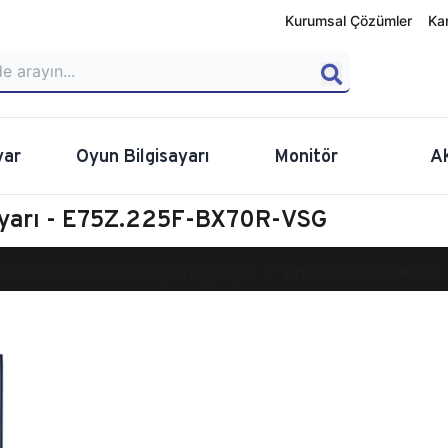
Kurumsal Çözümler
Ka
yar
Oyun Bilgisayarı
Monitör
A
ayarı - E75Z.225F-BX70R-VSG
calibur E750 Masaüstü Oyun Bilgisayarı
E75Z.225F-BX70R-VSG