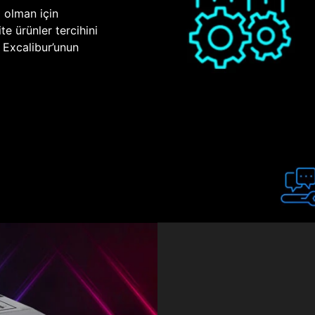
p olman için
te ürünler tercihini
n Excalibur’unun