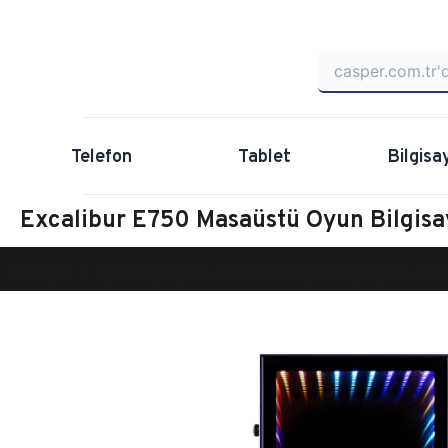
Telefon
Tablet
Bilgisa
Excalibur E750 Masaüstü Oyun Bilgis
Anasayfa
Oyun Bilgisayarı
Masaüstü Oyun Bilgisayarı
Ex