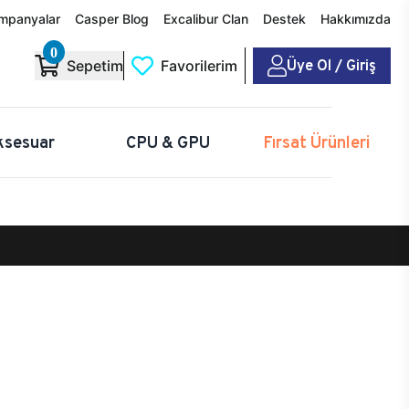
mpanyalar
Casper Blog
Excalibur Clan
Destek
Hakkımızda
0
Üye Ol / Giriş
Sepetim
Favorilerim
ksesuar
CPU & GPU
Fırsat Ürünleri