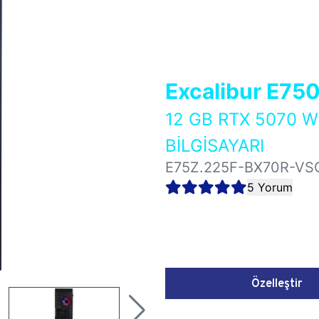
Excalibur E75
12 GB RTX 5070 
BİLGİSAYARI
E75Z.225F-BX70R-VS
5 Yorum
Özelleştir