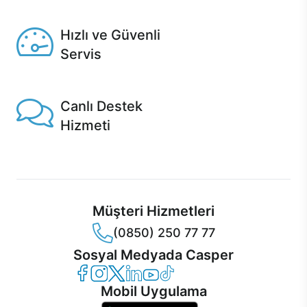
Seçili ürünlerde Aynı Gün Teslim!
Hızlı ve Güvenli
Servis
1 Saatte servis, Jet servis ve Turbo servis seçenekleri
Casper'da!
Canlı Destek
Hizmeti
Ürünlerinizle ilgili Casper Canlı Destek hizmeti her daim
sizinle.
Müşteri Hizmetleri
(0850) 250 77 77
Sosyal Medyada Casper
Casper Facebook
Casper Instagram
Casper Twitter
Casper LinkedIn
Casper YouTube
Casper TikTok
Mobil Uygulama