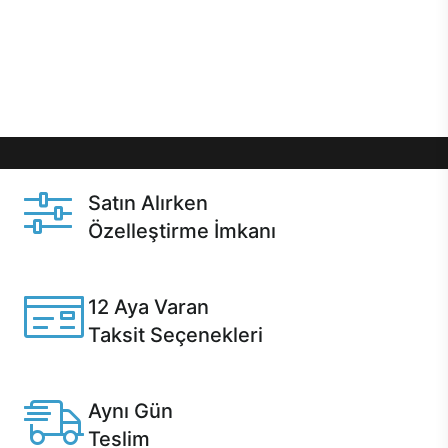
gibi özel fırsatlar Casper kullanıcılarını bekliyor.
Üstelik satın alma ve satın alma sonrasında hızlı
destek sayesinde Casper kullanıcıların her zaman
yanında!
Satın Alırken
Özelleştirme İmkanı
Casper ürünlerini satın alırken ihtiyacınıza göre
özelleştirebilirsiniz.
12 Aya Varan
Taksit Seçenekleri
Anlaşmalı kredi kartlarına 12 aya varan taksit seçenekleri
Casper'da.
Aynı Gün
Teslim