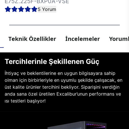
E75Z.225F-BXP0A-VSE
5 Yorum
Teknik Özellikler
İncelemeler
Yoruml
Tercihlerinle Şekillenen Güç
İhtiyaç ve beklentilerine en uygun bilgisayara sahip
olman için birbirleriyle en uyumlu şekilde çalışacak, en
üst kalite ürünler tercihini bekliyor. Siparişini verdiğin
anda sana özel üretilen Excalibur’unun performans ve
ısı testleri başlıyor!